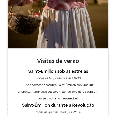
Pomerol, 33500
8-10, rue de Tropchaud
Visitas de verão
Saint-Émilion sob as estrelas
Todas as terças-feiras, às 21h30
→ Ao anoitecer, descubra Saint-Émilion sob uma luz
Pelo 4º ano consecutivo, o Pomerol'Fest realizar-se-á
diferente: iluminação suave e histórias invulgares para um
no sábado, 26 de julho de 2025.
passeio noturno inesquecível.
Este projeto, orquestrado pela Câmara Municipal,
Saint-Émilion durante a Revolução
pretende ser inclusivo e acessível a todos, dos mais
Todas as quintas-feiras, às 21h30
novos aos mais velhos, dos amantes da música aos