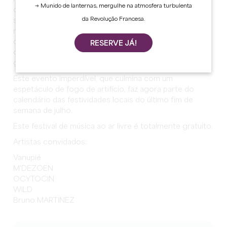
→ Munido de lanternas, mergulhe na atmosfera turbulenta
curiosos. É um verdadeiro evento festivo onde todos
da Revolução Francesa.
se podem juntar para partilhar a sua paixão pela música
num ambiente caloroso e alegre, enquanto desfrutam
de comida rápida, com uma variedade de stands que
RESERVE JÁ!
oferecem pratos diferentes para satisfazer todos os
gostos.
Este evento imperdível, que culmina com um
espetáculo de fogo de artifício, faz agora parte do
calendário das festividades locais do último fim de
semana de julho.
Este festival de música ao ar livre é totalmente gratuito.
Artistas convidados:
Vanupié
M'DEZOEN
OCYTOCIN
WILD
Bruno MARTINEZ