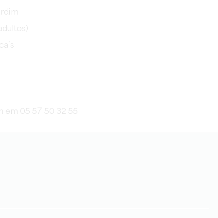
ardim
adultos)
cais
an em 05 57 50 32 55