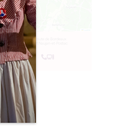
Leaflet
28 Route de Bordeaux
33301 Naujan-et-Postiac