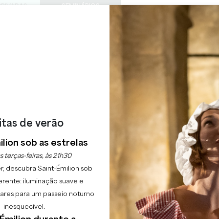
PRIVADAS
SEMINÁRIOS
ACESS
0
Cesto
A minha
LÍNGUA
ESFRUTAR
AGENDA
ESTE VERÃO
PT
CHÂTEAUX A VISITAR
22 RAISONS TO COME
JAN E POSTIAC EM F
Início
Agenda
Naujan e Postiac em festa
itas de verão
lion sob as estrelas
s terças-feiras, às 21h30
r, descubra Saint-Émilion sob
erente: iluminação suave e
lgares para um passeio noturno
inesquecível.