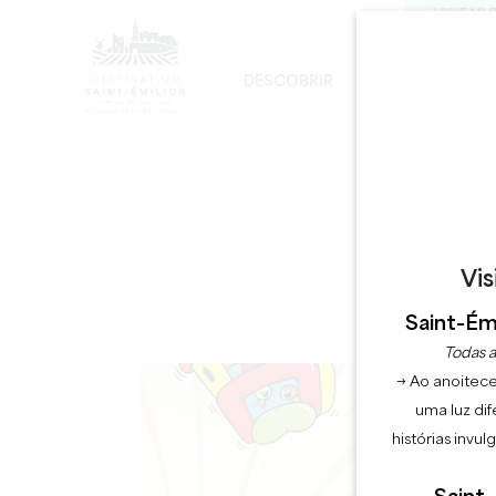
VISITAS 
DESCOBRIR
FICAR
D
DESENVOLVIMENTO SUSTENTÁVEL
A IGREJA MONOLÍTICA - DIGRESSÃO
NAU
Vis
Saint-Émi
Todas a
→ Ao anoitece
uma luz dif
histórias invu