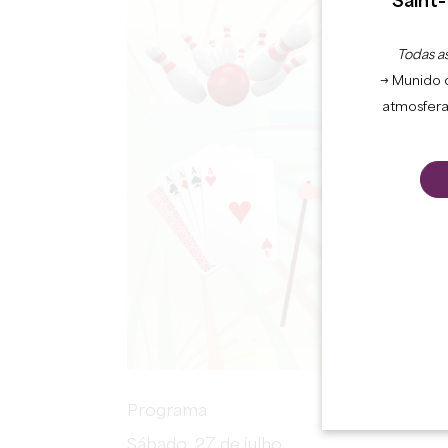
Saint-
Todas as
→ Munido 
atmosfera
Programa
Sábado, 27 de julho