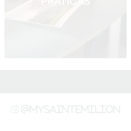
PRÁTICAS
@mysaintemilion