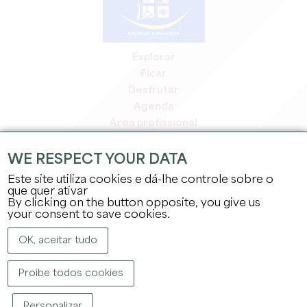
Explorar
Ficar
Desfrutar
Agenda
Área profissional
Área de membros
Área de imprensa
WE RESPECT YOUR DATA
Empregos e estágios
Este site utiliza cookies e dá-lhe controle sobre o
Informação jurídica
que quer ativar
By clicking on the button opposite, you give us
Política de privacidade
your consent to save cookies.
OK, aceitar tudo
Proibe todos cookies
DIREITOS DE AUTOR ©
2026
GABINETE DE TURISMO DO GRANDE SAINT-
Personalizar