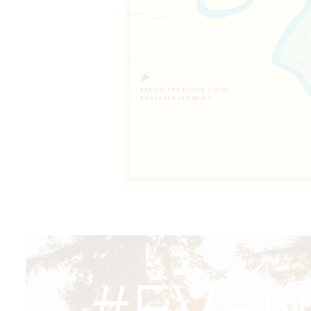
, uma escola, um
almente, um