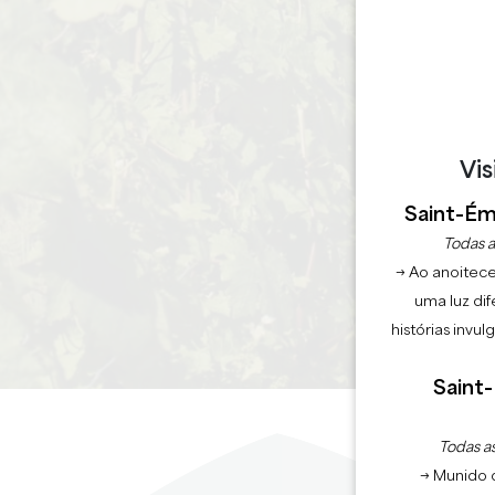
Vis
Saint-Émi
Todas a
→ Ao anoitece
uma luz dif
histórias invu
Saint-
Todas as
→ Munido 