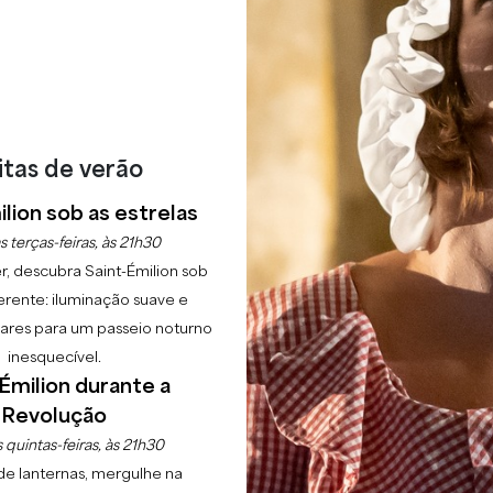
itas de verão
lion sob as estrelas
s terças-feiras, às 21h30
r, descubra Saint-Émilion sob
erente: iluminação suave e
lgares para um passeio noturno
inesquecível.
Émilion durante a
Revolução
 quintas-feiras, às 21h30
de lanternas, mergulhe na