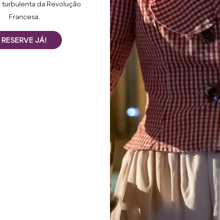
VISITA 
 turbulenta da Revolução
Francesa.
RESERVE JÁ!
ChâteauxTO