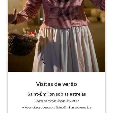
Leaflet
63 Av. de Libourne, 33870 Vayres
LIVRO
Visitas de verão
Saint-Émilion sob as estrelas
Todas as terças-feiras, às 21h30
→ Ao anoitecer, descubra Saint-Émilion sob uma luz