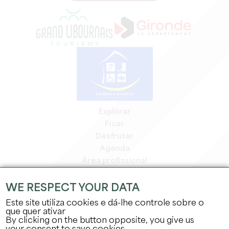
Explorar
Ficar
Desfrutar
Agenda
Área profissional
Área de membros
Área de imprensa
WE RESPECT YOUR DATA
Empregos e estágios
Este site utiliza cookies e dá-lhe controle sobre o
Informação jurídica
que quer ativar
By clicking on the button opposite, you give us
Política de privacidade