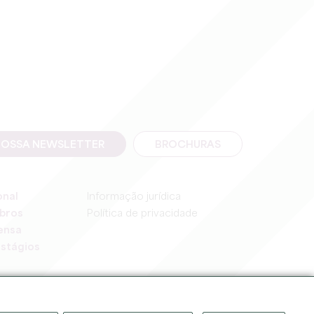
NOSSA NEWSLETTER
BROCHURAS
onal
Informação jurídica
bros
Política de privacidade
ensa
stágios