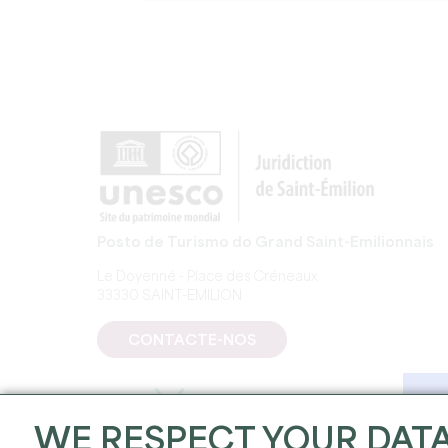
Posto de Turismo do Grand Saint-Emilionnais
Le Doyenné - Place des Créneaux
33330 SAINT-EMILION
CONTACTE-NOS
WE RESPECT YOUR DAT