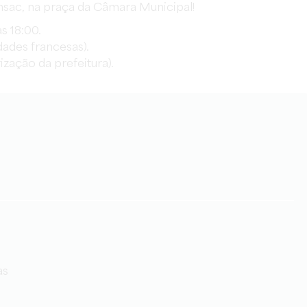
ensac, na praça da Câmara Municipal!
s 18:00.
ades francesas).
rização da prefeitura).
as