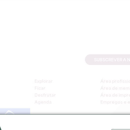
SUBSCREVER A 
Explorar
Área profissi
Ficar
Área de mem
Desfrutar
Área de impr
Agenda
Empregos e e
A