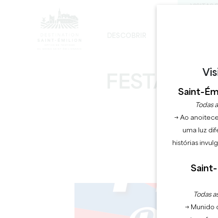
VISITAS 
DESCOBRIR
FICAR
D
DESENVOLVIMENTO SUSTENTÁVEL
A IGREJA MONOLÍTICA - DIGRESSÃO
Vis
FESTA DE 
Saint-Émi
Todas a
→ Ao anoitece
uma luz dif
histórias invu
Saint-
Todas as
→ Munido 