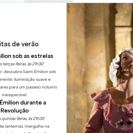
PRIVADAS
SEMINÁRIOS
ACESS
0
Cesto
A minha
LÍNGUA
ESFRUTAR
AGENDA
ESTE VERÃO
PT
CHÂTEAUX A VISITAR
22 RAISONS TO COME
itas de verão
14 DE JULHO EM GENS
lion sob as estrelas
BASTILHA"
s terças-feiras, às 21h30
r, descubra Saint-Émilion sob
erente: iluminação suave e
Início
Agenda
Festa de 14 de julho em Gensac "Dia da Bastilha"
lgares para um passeio noturno
inesquecível.
Émilion durante a
Revolução
 quintas-feiras, às 21h30
de lanternas, mergulhe na