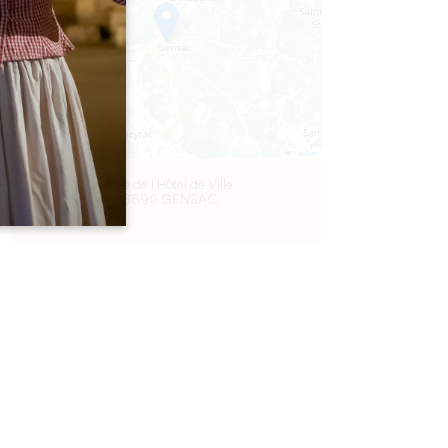
Leaflet
Place de l'Hôtel de Ville
33890 GENSAC