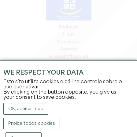
Explorar
Ficar
Desfrutar
Agenda
Área profissional
Área de membros
Área de imprensa
WE RESPECT YOUR DATA
Empregos e estágios
Este site utiliza cookies e dá-lhe controle sobre o
Informação jurídica
que quer ativar
By clicking on the button opposite, you give us
Política de privacidade
your consent to save cookies.
OK, aceitar tudo
Proibe todos cookies
DIREITOS DE AUTOR ©
2026
GABINETE DE TURISMO DO GRANDE SAINT-