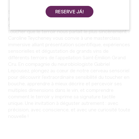
RESERVE JÁ!
Saviez-vous que la bouche est l'organe tactile le plus
précis de notre corps ? Connaissez-vous la
dégustation géo-sensorielle ? Et si c'est par le sens du
toucher que le terroir nous parlait le plus sincèrement ?
Caroline Teycheney vous convie à une masterclass
immersive alliant présentation scientifique, expériences
sensorielles et dégustation de grands vins de
différents terroirs de l’appellation Saint-Émilion Grand
Cru. En compagnie du neurobiologiste Gabriel
Lepousez, plongez au cœur de notre cerveau sensoriel
pour découvrir l'extraordinaire sensibilité du toucher en
bouche, apprendre à mieux décrire et percevoir ses
multiples dimensions dans le vin, et comprendre
comment le terroir y imprime sa signature tactile
unique. Une invitation à déguster autrement : avec
précision, avec conscience, et avec une curiosité toute
nouvelle !