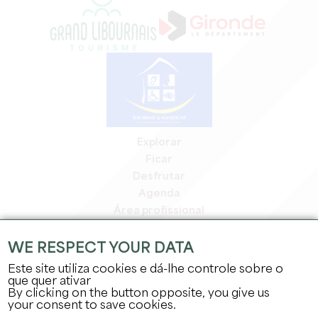
Explorar
Ficar
Desfrutar
Agenda
Área profissional
Área de membros
Área de imprensa
WE RESPECT YOUR DATA
Empregos e estágios
Este site utiliza cookies e dá-lhe controle sobre o
Informação jurídica
que quer ativar
By clicking on the button opposite, you give us
Política de privacidade
your consent to save cookies.