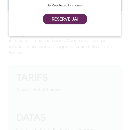
da Revolução Francesa.
RESERVE JÁ!
Durante este atelier, terá a oportunidade de descobrir
um antigo processo fotográfico no Château de
Montaigne. No século XIX, a técnica do cianótipo era
utilizada para criar herbários. Venha criar as suas
próprias impressões fotográficas num belo azul da
Prússia.
TARIFS
A partir de 6,50 euros
DATAS