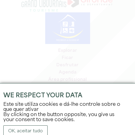
Explorar
Ficar
Desfrutar
Agenda
Área profissional
Área de membros
Área de imprensa
WE RESPECT YOUR DATA
Empregos e estágios
Este site utiliza cookies e dá-lhe controle sobre o
Informação jurídica
que quer ativar
By clicking on the button opposite, you give us
Política de privacidade
your consent to save cookies.
OK, aceitar tudo