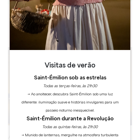
Leaflet
Quais de Libourne
33500 Libourne
Visitas de verão
Saint-Émilion sob as estrelas
Todas as terças-feiras, às 21h30
→ Ao anoitecer, descubra Saint-Émilion sob uma luz
diferente: iluminação suave e histórias invulgares para um
passeio noturno inesquecível.
Saint-Émilion durante a Revolução
Todas as quintas-feiras, às 21h30
→ Munido de lanternas, mergulhe na atmosfera turbulenta
A cidade de Libourne, em parceria com a Amicale des