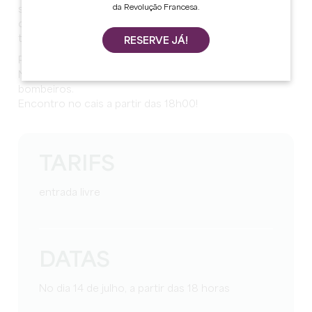
da Revolução Francesa.
sapeurs-pompiers, tem o prazer de o convidar a
celebrar a festa nacional de 14 de julho nos cais, como
todos os anos.
RESERVE JÁ!
Para esta nova edição, o dress code é marinière!
No programa, food trucks, fogo de artifício e baile dos
bombeiros.
Encontro no cais a partir das 18h00!
TARIFS
entrada livre
DATAS
No dia 14 de julho, a partir das 18 horas