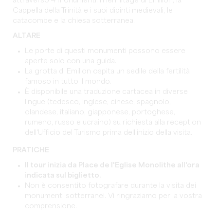
attraverso 4 monumenti: l'Hermitage di Émilion, la
Cappella della Trinità e i suoi dipinti medievali, le
catacombe e la chiesa sotterranea.
ALTARE
Le porte di questi monumenti possono essere
aperte solo con una guida.
La grotta di Emilion ospita un sedile della fertilità
famoso in tutto il mondo.
È disponibile una traduzione cartacea in diverse
lingue (tedesco, inglese, cinese, spagnolo,
olandese, italiano, giapponese, portoghese,
rumeno, russo e ucraino) su richiesta alla reception
dell'Ufficio del Turismo prima dell'inizio della visita.
PRATICHE
Il tour inizia da Place de l'Eglise Monolithe all'ora
indicata sul biglietto.
Non è consentito fotografare durante la visita dei
monumenti sotterranei. Vi ringraziamo per la vostra
comprensione.