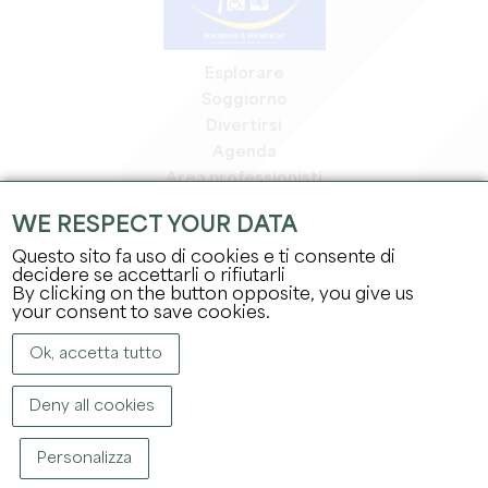
Esplorare
Soggiorno
Divertirsi
Agenda
Area professionisti
Area riservata ai soci
WE RESPECT YOUR DATA
Area stampa
Questo sito fa uso di cookies e ti consente di
Offerte di lavoro e stage
decidere se accettarli o rifiutarli
Informazioni legali
By clicking on the button opposite, you give us
Informativa sulla privacy
your consent to save cookies.
Ok, accetta tutto
Deny all cookies
Personalizza
COPYRIGHT ©
2026
UFFICIO DEL TURISMO DEL GRAND SAINT-ÉMILIONNAIS