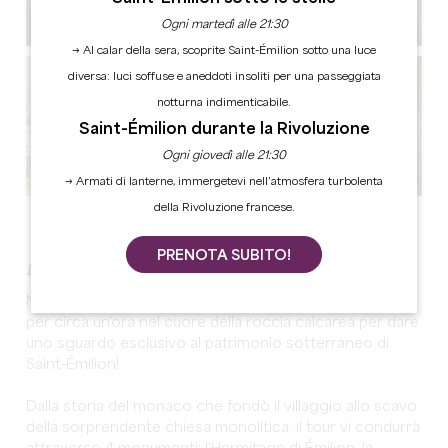
Ogni martedì alle 21:30
→ Al calar della sera, scoprite Saint-Émilion sotto una luce
diversa: luci soffuse e aneddoti insoliti per una passeggiata
notturna indimenticabile.
Saint-Émilion durante la Rivoluzione
Ogni giovedì alle 21:30
→ Armati di lanterne, immergetevi nell’atmosfera turbolenta
della Rivoluzione francese.
Vedi tutte le foto
PRENOTA SUBITO!
La più grande chiesa monolitica d'Europa
Non perdete questa visita imperdibile, che vi condurrà
per circa un'ora nel cuore della roccia calcarea per dare
uno sguardo esclusivo al patrimonio sotterraneo di
Saint-Émilion!
Dalla storia del monaco che fondò il villaggio allo scavo
della sorprendente chiesa monolitica, il tour vi condurrà