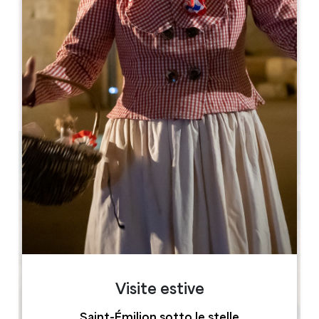
MESE DI APERTURA
G
F
M
A
M
G
L
A
S
O
N
D
GIORNI DI APERTURA
L
M
M
G
V
S
D
AM
AM
AM
AM
AM
AM
AM
PM
PM
PM
PM
PM
PM
PM
45 min à 1 heure
Visite estive
Saint-Émilion sotto le stelle