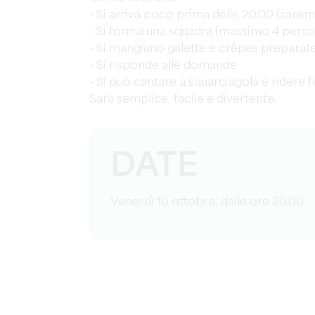
- Si arriva poco prima delle 20.00 (sare
- Si forma una squadra (massimo 4 pers
- Si mangiano galette e crêpes preparate 
- Si risponde alle domande
- Si può cantare a squarciagola e ridere f
Sarà semplice, facile e divertente.
DATE
Venerdì 10 ottobre, dalle ore 20.00.