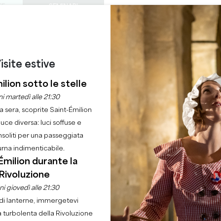
TE
SEMINARI
ACCESSO DEI PROF
0
ORDINE DEL
Cestino
La mia 
LINGUA
GODERE
QUEST'ESTATE
IT
GIORNO
CASTELLI DA VISITARE
GEMME LOCALI
22 RAGIONI PER VENIRE
isite estive
BLINDTEST AL CLUB 
ilion sotto le stelle
i martedì alle 21:30
la sera, scoprite Saint-Émilion
Casa
Ordine del giorno
Quiz e Blindtest al Club Ephémère
luce diversa: luci soffuse e
nsoliti per una passeggiata
urna indimenticabile.
Émilion durante la
Rivoluzione
i giovedì alle 21:30
di lanterne, immergetevi
a turbolenta della Rivoluzione