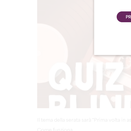
PR
Il tema della serata sarà "Prima volta in a
Come funziona.