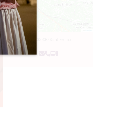
Leaflet
1 Picon, 33330 Saint-Émilion