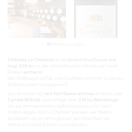
Alle Fotos anzeigen
Château Le Chatelet
ist
ein
Grand Cru
Classé
und
liegt 200 m
von der monolithischen Kirche von Saint-
Émilion
entfernt
.
Nur 10 Minuten zu Fuß vom Dorfkern entfernt, ist dieses
Château einen Umweg wert!
Das Anwesen ist
seit fünf Generationen
im Besitz der
Familie BERJAL
und verfügt über
3,18 ha Weinberge
,
die auf dem berühmten Kalksteinplateau von Saint-
Émilion liegen.
Auf Le Chatelet werden vier Weine
produziert, die es ermöglichen, den Reichtum der
Weine von Saint-Émilion zu entdecken.