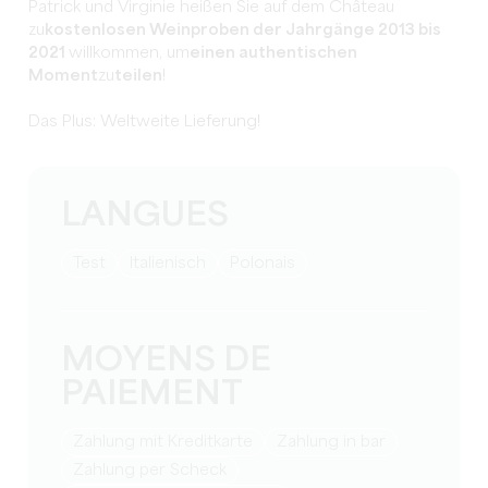
Patrick und Virginie heißen Sie auf dem Château
zu
kostenlosen Weinproben der Jahrgänge 2013 bis
2021
willkommen
, um
einen authentischen
Moment
zu
teilen
!
Das Plus: Weltweite Lieferung!
LANGUES
Test
Italienisch
Polonais
MOYENS DE
PAIEMENT
Zahlung mit Kreditkarte
Zahlung in bar
Zahlung per Scheck