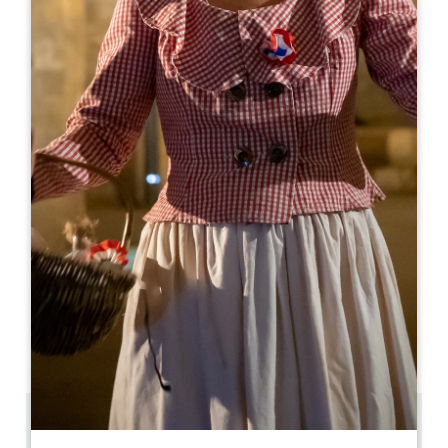
Leaflet
Château le Chatelet
5 Lieu-dit Le Chatelet-Sud
33330 SAINT-ÉMILION
06 08 92 06 80
06 83 11 92 40
chateaulechatelet@gmail.com
MONAT DER ERÖFFNUNG
J
F
M
A
M
J
J
A
S
O
N
D
TAGE DER ÖFFNUNG
M
D
M
D
F
S
S
AM
AM
AM
AM
AM
AM
AM
PM
PM
PM
PM
PM
PM
PM
0.9 km