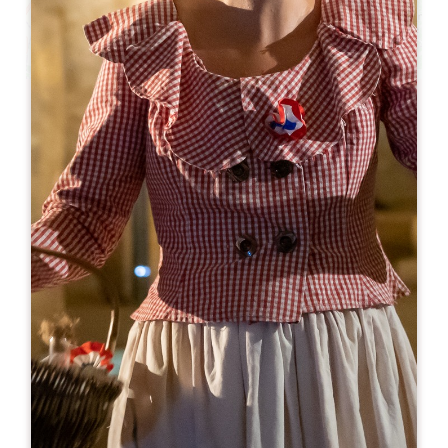
Leaflet
Ab
10€
Château La Rose Brisson / Moulin Galhaud
1 Place du Chapitre et des Jacobins
33330 SAINT-ÉMILION
05 57 55 80 75
06 08 83 82 46
caves-du-manoir@galhaud.com
MONAT DER ERÖFFNUNG
J
F
M
A
M
J
J
A
S
O
N
D
TAGE DER ÖFFNUNG