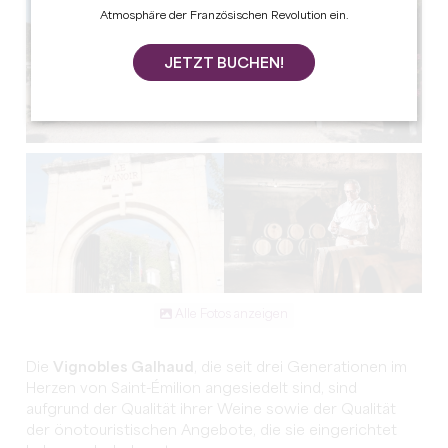
Atmosphäre der Französischen Revolution ein.
JETZT BUCHEN!
Alle Fotos anzeigen
Die
Vignobles Galhaud
, die seit drei Generationen im
Herzen von Saint-Émilion angesiedelt sind, sind
aufgrund der Qualität ihrer Weine sowie der Qualität
der önotouristischen Angebote, die sie eingerichtet