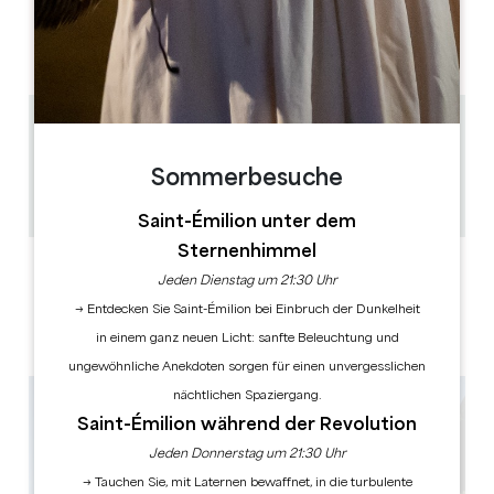
M
D
M
D
F
S
S
AM
AM
AM
AM
AM
AM
AM
PM
PM
PM
PM
PM
PM
PM
0.23 km
15min / 30min
Sommerbesuche
45
GPS-Code kopieren
Saint-Émilion unter dem
Sternenhimmel
LABELS
Jeden Dienstag um 21:30 Uhr
→ Entdecken Sie Saint-Émilion bei Einbruch der Dunkelheit
in einem ganz neuen Licht: sanfte Beleuchtung und
ungewöhnliche Anekdoten sorgen für einen unvergesslichen
nächtlichen Spaziergang.
Saint-Émilion während der Revolution
Jeden Donnerstag um 21:30 Uhr
→ Tauchen Sie, mit Laternen bewaffnet, in die turbulente