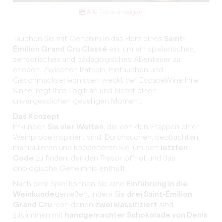
Alle Fotos anzeigen
Tauchen Sie mit Oenanim in das Herz eines
Saint-
Émilion Grand Cru Classé
ein, um ein spielerisches,
sensorisches und pädagogisches Abenteuer zu
erleben. Zwischen Rätseln, Eintauchen und
Geschmackserlebnissen weckt der EscapeWine Ihre
Sinne, regt Ihre Logik an und bietet einen
unvergesslichen geselligen Moment.
Das Konzept
Erkunden
Sie vier Welten
, die von den Etappen einer
Weinprobe inspiriert sind. Durchsuchen, beobachten,
manipulieren und kooperieren Sie, um den
letzten
Code
zu finden, der
den Tresor öffnet und das
önologische Geheimnis enthüllt.
Nach dem Spiel können Sie eine
Einführung in die
Weinkunde
genießen,
indem Sie
drei Saint-Émilion
Grand Cru
, von denen
zwei klassifiziert
sind,
zusammen mit
handgemachter Schokolade von Denis