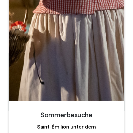
MONAT DER ERÖFFNUNG
J
F
M
A
M
J
J
A
S
O
N
D
TAGE DER ÖFFNUNG
M
D
M
D
F
S
S
AM
AM
AM
AM
AM
AM
AM
PM
PM
PM
PM
PM
PM
PM
1.4 km
10h - 19h
10h30, 14h, 16h30 pour l'escapewine classique, 10h
et 13h30 pour la version junior.
de 1h à 2h selon l'atelier choisi
15
30 Stunde(n) vor der Aufführung
GPS-Code kopieren
Sommerbesuche
LABELS
Saint-Émilion unter dem