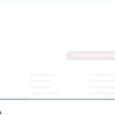
ABONNIEREN SIE UN
Erkunden Sie
Profi-Bereich
Aufenthalt
Bereich für M
Genießen
Presse-Berei
Tagesordnung
Jobs & Prakti
A