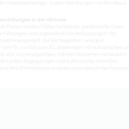
oder Abenteuerlustige - in den Weinbergen von Bordeaux
nstaltungen in der Gironde
ch-Partys mit den Füßen im Wasser, traditionelle Open-
che Führungen und ungewöhnliche Verkostungen: Wir
zusammengestellt, die Sie begeistern werden!
om 15. Juni bis zum 30. September mit kulinarischen u
e sich von einzigartigen, intimen Konzerten verzaubern
aden voller Begegnungen und Authentizität mitreißen.
ind Ihre Eintrittskarte zu einem unvergesslichen Somme