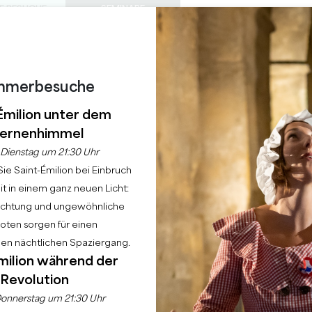
E BESUCHE
SEMINARE
Z
0
S
DIESER
Warenkorb
Meine Auswah
SPRACHE
EIN
TAGESORDNUNG
DE
SOMMER
ZU BESUCHENDE SCHLÖSSER
LOKALE PERLEN
22 GRÜNDE FÜR DIE ZUKUNFT
REGNERISCHE TAGE
mmerbesuche
TEN EREIGNISSE DE
Émilion unter dem
ernenhimmel
JAHRES
Dienstag um 21:30 Uhr
ie Saint-Émilion bei Einbruch
t in einem ganz neuen Licht:
Startseite
Tagesordnung
Die wichtigsten Ereignisse des vergangenen Jah
uchtung und ungewöhnliche
ten sorgen für einen
hen nächtlichen Spaziergang.
milion während der
Revolution
onnerstag um 21:30 Uhr