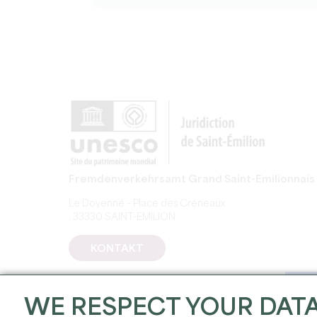
Fremdenverkehrsamt Grand Saint-Emilionnais
Le Doyenné – Place des Créneaux
, 33330 SAINT-EMILION
KONTAKT
WE RESPECT YOUR DAT