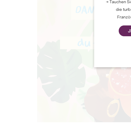
→ Tauchen Sie
die tur
Französ
J