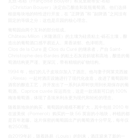
瓦丝-布耶（Françoise Bouyer）和克里斯蒂安-布耶
（Christian Bouyer）决定自己酿造和装瓶葡萄酒。他们选择
根据每块地的特性进行开发，在 "正牌酒 "和 "副牌酒 "之间没有
固定的等级之分：这也是庄园的核心理念。
葡萄园由两个互补的部分组成。
Château Milon（米隆酒庄）的土壤为硅质粘土-砾石土壤，酿
造出的葡萄酒口感平易近人、果香浓郁、色泽明亮。
Clos de la Cure 是 Clos du Curé 的继承者，产自 Saint-
Christophe-des-Bardes 的粘土石灰岩斜坡和高地，酿造的葡
萄酒结构更严谨、更深沉，带有精细的矿物结构。
1994 年，他们的儿子皮埃尔加入了酒庄。他与妻子阿莱克西娅
（Alexia）一起对酒庄设施进行了现代化改造，改进了葡萄园和
酒窖的酿造工艺，并开发出了一系列从即时饮用到长期保存的葡
萄酒。Caprice cuvée 应运而生，这是一款清新可口的 100%
梅洛葡萄酒，体现了圣埃米利永更为现代和轻松的理念。
随着新地块的购买，葡萄园的规模不断扩大，其中包括 2010 年
在波美侯（Pomerol）购买的一块 56 英亩的小地块，种植的都
是百年老藤。这片保密的葡萄园出产的葡萄酒十分罕见，每年仅
有2500瓶。
自2019年起，随着路易（Louis）的到来，酒庄迎来了新的一