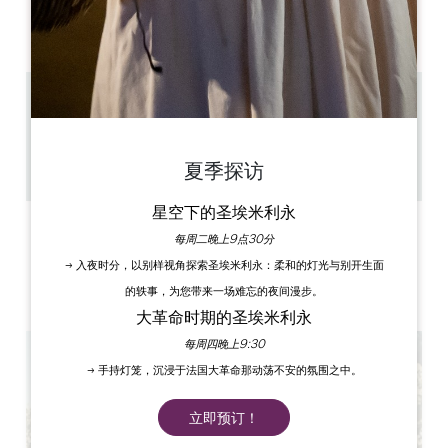
AM
AM
AM
AM
AM
AM
AM
PM
PM
PM
PM
PM
PM
PM
3.2 km
1h
20
夏季探访
复制 GPS 代码
星空下的圣埃米利永
标签
每周二晚上9点30分
→ 入夜时分，以别样视角探索圣埃米利永：柔和的灯光与别开生面
的轶事，为您带来一场难忘的夜间漫步。
大革命时期的圣埃米利永
每周四晚上9:30
→ 手持灯笼，沉浸于法国大革命那动荡不安的氛围之中。
立即预订！