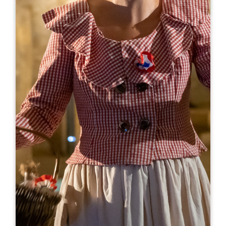
Leaflet
来自
5€
Château Milon - Famille Bouyer
1003 Route de Milon
33330 SAINT-CHRISTOPHE-DES-BARDES
05 57 24 77 18
06 03 84 17 98
contact@domaines-bouyer.com
开幕月份
一
二
三
四
五
六
七
八
九
十
十
十
开幕日
隆
星
星
星
星
星
星