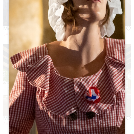
MALBEC
SAINT-EMILION
MERLOT
SAINT-EMILION