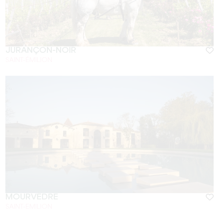
JURANÇON-NOIR
SAINT-ÉMILION
MOURVÈDRE
SAINT-EMILION