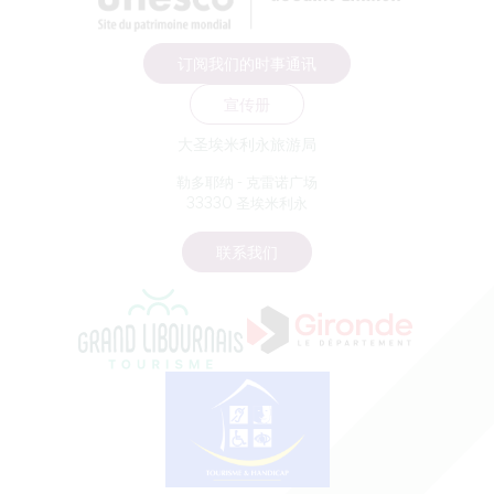
订阅我们的时事通讯
宣传册
大圣埃米利永旅游局
勒多耶纳 - 克雷诺广场
33330 圣埃米利永
联系我们