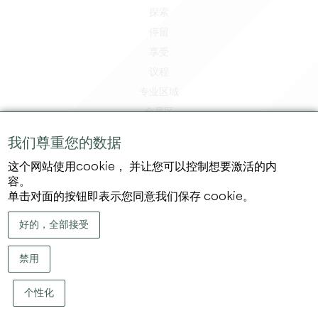
探索
停留
享受
议程
专业区域
会员区
媒体区
我们尊重您的数据
工作和实习机会
这个网站使用cookie， 并让您可以控制想要激活的内
法律信息
容。
隐私政策
单击对面的按钮即表示您同意我们保存 cookie。
好的，全部接受
禁用
个性化
版权 ©
2026
大圣埃米利永地区旅游局