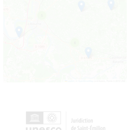
5
6
Leaflet
|
©
OpenStreetMap
contributors, Points © 2012 LINZ