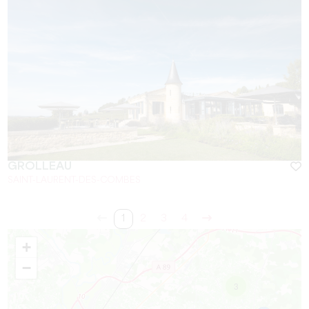
GROLLEAU
SAINT-LAURENT-DES-COMBES
1
2
3
4
+
−
3