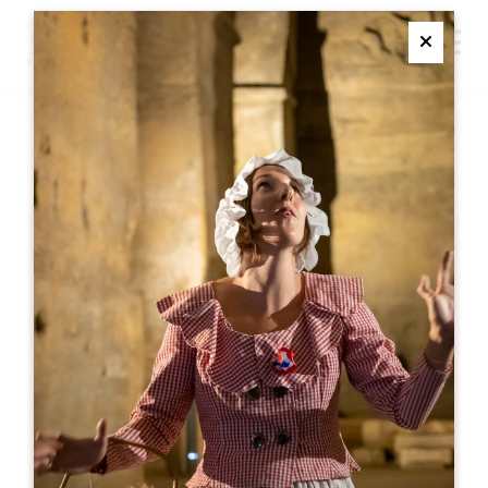
M
Ferme
DIGITAL ESCAPADE
Digital Escapade
06 11 18 24 30
lucile.bregeon@digitalescapade.com
开幕月份
一
二
三
四
五
六
七
八
九
十
十
十