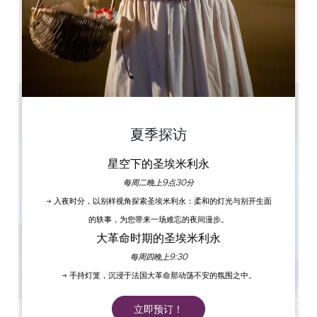
开幕日
隆
星
星
星
星
星
星
AM
AM
AM
AM
AM
AM
AM
PM
PM
PM
PM
PM
PM
PM
1h30 - 2h
de 2 à 6 personnes par équipe
夏季探访
星空下的圣埃米利永
每周二晚上9点30分
→ 入夜时分，以别样视角探索圣埃米利永：柔和的灯光与别开生面
的轶事，为您带来一场难忘的夜间漫步。
大革命时期的圣埃米利永
每周四晚上9:30
→ 手持灯笼，沉浸于法国大革命那动荡不安的氛围之中。
立即预订！