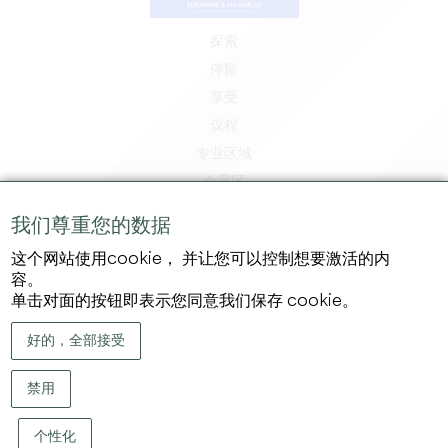
探索
停留
享受
议程
专业区域
会员区
媒体区
我们尊重您的数据
工作和实习机会
这个网站使用cookie， 并让您可以控制想要激活的内
法律信息
容。
隐私政策
单击对面的按钮即表示您同意我们保存 cookie。
好的，全部接受
禁用
个性化
版权 ©
2026
大圣埃米利永地区旅游局