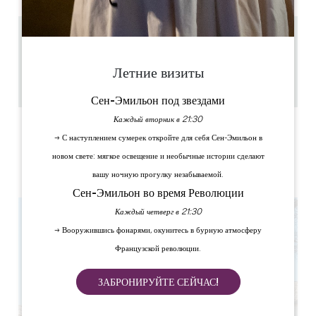
8.5 km
1h
Летние визиты
20
Скопируйте GPS-код
Сен-Эмильон под звездами
Каждый вторник в 21:30
ЯРЛЫКИ
→ С наступлением сумерек откройте для себя Сен-Эмильон в
новом свете: мягкое освещение и необычные истории сделают
вашу ночную прогулку незабываемой.
Сен-Эмильон во время Революции
Каждый четверг в 21:30
→ Вооружившись фонарями, окунитесь в бурную атмосферу
Французской революции.
ЗАБРОНИРУЙТЕ СЕЙЧАС!