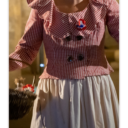
Leaflet
С сайта
10€
Vignobles Mouty
19 Route de Merlande
33350 SAINTE-TERRE
05 57 84 55 88
06 11 74 51 05
sabinemouty@vignobles-mouty.com
МЕСЯЦ ОТКРЫТИЯ
Я
Ф
М
А
М
И
И
А
С
О
Н
Д
ДНИ ОТКРЫТИЯ
П
В
С
Ч
П
С
В
AM
AM
AM
AM
AM
AM
AM
PM
PM
PM
PM
PM
PM
PM