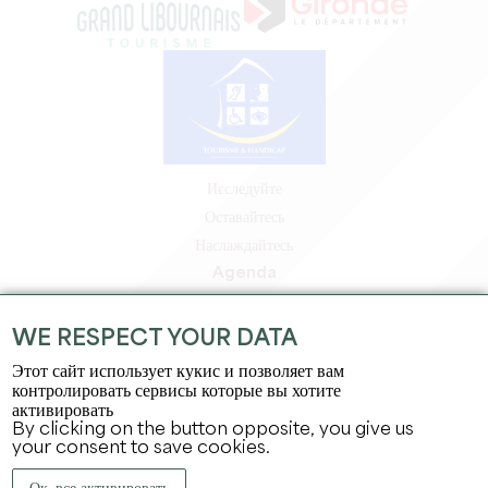
Исследуйте
Оставайтесь
Наслаждайтесь
Agenda
Зона профессионалов
Зона для участников
WE RESPECT YOUR DATA
Зона для прессы
Этот сайт использует кукис и позволяет вам
Вакансии и стажировки
контролировать сервисы которые вы хотите
активировать
Юридическая информация
By clicking on the button opposite, you give us
Политика конфиденциальности
your consent to save cookies.