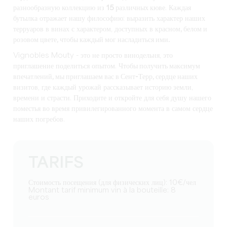
разнообразную коллекцию из
15 различных кюве
. Каждая
бутылка отражает нашу философию: выразить характер наших
терруаров в винах с характером, доступных в
красном, белом и
розовом цвете, чтобы каждый мог насладиться ими.
Vignobles Mouty - это не просто винодельня, это
приглашение поделиться опытом.
Чтобы получить максимум
впечатлений, мы приглашаем вас в Сент-Терр, сердце наших
визитов
, где каждый урожай рассказывает историю земли,
времени и страсти. Приходите и откройте для себя душу нашего
поместья во время привилегированного момента в самом сердце
наших погребов.
TARIFS
Стоимость посещения (для физических лиц): 10€/чел
Montant tarif minimum vin à la bouteille: 8
euros