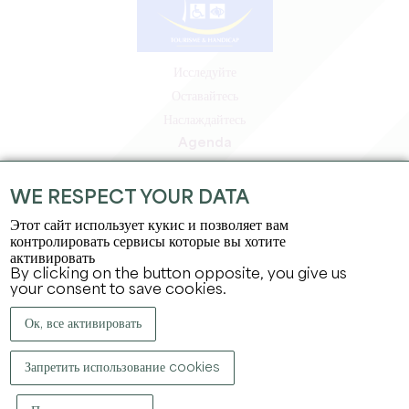
Исследуйте
Оставайтесь
Наслаждайтесь
Agenda
Зона профессионалов
Зона для участников
WE RESPECT YOUR DATA
Зона для прессы
Этот сайт использует кукис и позволяет вам
Вакансии и стажировки
контролировать сервисы которые вы хотите
активировать
Юридическая информация
By clicking on the button opposite, you give us
Политика конфиденциальности
your consent to save cookies.
Ок, все активировать
Запретить использование cookies