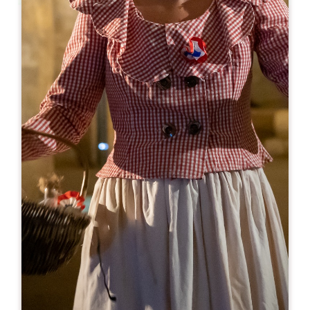
Leaflet
С сайта
25€
Château Yon-Figeac
22 Route de Magnan
33330 SAINT-EMILION
05 57 84 82 98
07 72 77 70 95
info@vignobles-alainchateau.com
МЕСЯЦ ОТКРЫТИЯ
Я
Ф
М
А
М
И
И
А
С
О
Н
Д
ДНИ ОТКРЫТИЯ
П
В
С
Ч
П
С
В
AM
AM
AM
AM
AM
AM
AM
PM
PM
PM
PM
PM
PM
PM