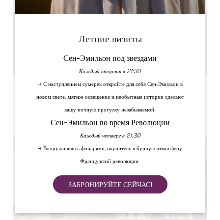
4 km
Летние визиты
1h
20
Сен-Эмильон под звездами
Скопируйте GPS-код
Каждый вторник в 21:30
→ С наступлением сумерек откройте для себя Сен-Эмильон в
ЯРЛЫКИ
новом свете: мягкое освещение и необычные истории сделают
вашу ночную прогулку незабываемой.
Сен-Эмильон во время Революции
Каждый четверг в 21:30
→ Вооружившись фонарями, окунитесь в бурную атмосферу
Французской революции.
ЗАБРОНИРУЙТЕ СЕЙЧАС!