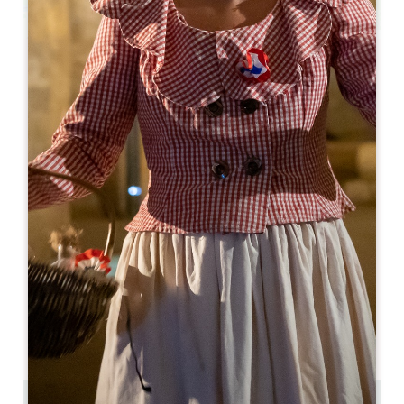
Leaflet
Château Tour Grand Faurie
7 Grand Faurie
33330 SAINT-ÉMILION
06 82 68 11 80
feytit@wanadoo.fr
МЕСЯЦ ОТКРЫТИЯ
Я
Ф
М
А
М
И
И
А
С
О
Н
Д
ДНИ ОТКРЫТИЯ
П
В
С
Ч
П
С
В
AM
AM
AM
AM
AM
AM
AM
PM
PM
PM
PM
PM
PM
PM