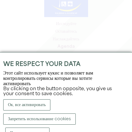
Исследуйте
Оставайтесь
Наслаждайтесь
Agenda
Зона профессионалов
Зона для участников
WE RESPECT YOUR DATA
Зона для прессы
Этот сайт использует кукис и позволяет вам
Вакансии и стажировки
контролировать сервисы которые вы хотите
активировать
Юридическая информация
By clicking on the button opposite, you give us
Политика конфиденциальности
your consent to save cookies.
Ок, все активировать
Запретить использование cookies