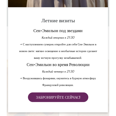
2.8 km
1h
15
Скопируйте GPS-код
Летние визиты
Сен-Эмильон под звездами
ЯРЛЫКИ
Каждый вторник в 21:30
→ С наступлением сумерек откройте для себя Сен-Эмильон в
новом свете: мягкое освещение и необычные истории сделают
вашу ночную прогулку незабываемой.
Сен-Эмильон во время Революции
Каждый четверг в 21:30
→ Вооружившись фонарями, окунитесь в бурную атмосферу
Французской революции.
ЗАБРОНИРУЙТЕ СЕЙЧАС!