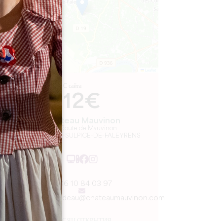
Leaflet
С сайта
12€
Château Mauvinon
239 Route de Mauvinon
33330 SAINT-SULPICE-DE-FALEYRENS
06 10 84 03 97
brigitte.tribaudeau@chateaumauvinon.com
МЕСЯЦ ОТКРЫТИЯ