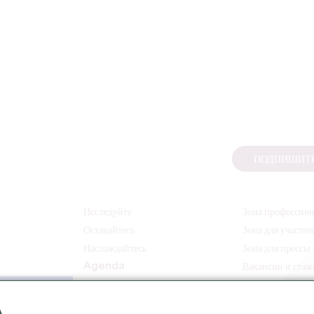
ПОДПИШИТЕ
Исследуйте
Зона профессио
Оставайтесь
Зона для участн
Наслаждайтесь
Зона для прессы
Agenda
Вакансии и ста