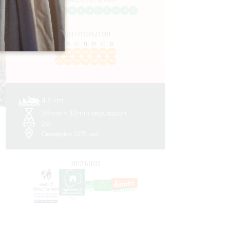
Я
Ф
М
А
М
И
И
А
С
О
Н
Д
ДНИ ОТКРЫТИЯ
П
В
С
Ч
П
С
В
AM
AM
AM
AM
AM
AM
AM
PM
PM
PM
PM
PM
PM
PM
4.6 km
30min + 30min dégustation
20
Скопируйте GPS-код
ЯРЛЫКИ
-