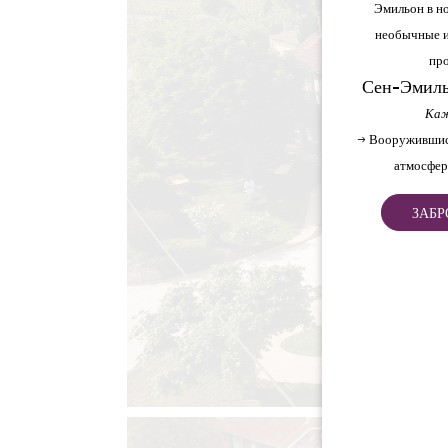
Эмильон в но
необычные и
про
Сен-Эмиль
Каж
→ Вооружившис
атмосфер
ЗАБР