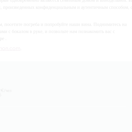
торые
одновременно являются семейным домом и винодельней. И
н, произведенных конфиденциальным и аутентичным способом, 
м
, посетите погреба и попробуйте наши вина. Поднимитесь на
ми с бокалом в руке, и позвольте нам познакомить вас с
ере
.
non.com
.
2€/чел
5