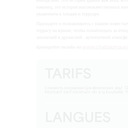
виноделию. Это история
зданий XIX века, ко
наконец, это история высококачественных ви
уважением к плодам и терруару.
Приходите и
познакомьтесь с нашим поместье
террасу на крыше, чтобы понаблюдать за птица
энологией в
дружеской
, аутентичной
атмосф
Бронируйте онлайн на
www.chateaumauvi
TARIFS
Стоимость посещения (для физических лиц): 1
Montant tarif minimum vin à la bouteille: 1
LANGUES