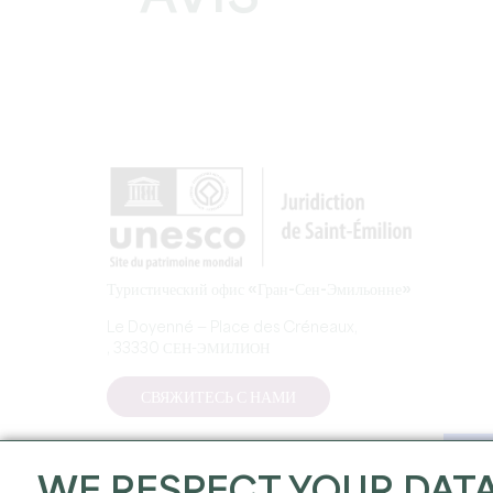
Туристический офис «Гран-Сен-Эмильонне»
Le Doyenné — Place des Créneaux,
, 33330 СЕН-ЭМИЛИОН
СВЯЖИТЕСЬ С НАМИ