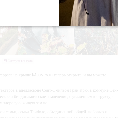
Смотреть все фото
терраса на крыше Mauvinon теперь открыта, и вы можете
гектаров в апелласьоне Сент-Эмильон Гран Крю, в коммуне Сен
еское и биодинамическое
земледелие, с уважением к структуре
ям
здоровую, живую землю
.
ной семьи
, семьи Трибодо, объединенной общей любовью к