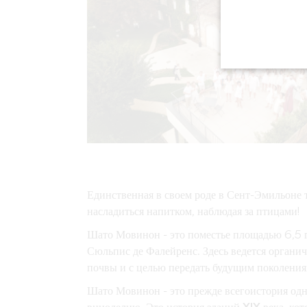
Единственная в своем роде в Сент-Эмильоне 
насладиться напитком, наблюдая за птицами!
Шато Мовинон
- это поместье площадью 6,5 
Сюльпис де Фалейренс. Здесь ведется
органич
почвы и с целью
передать
будущим поколени
Шато Мовинон - это прежде всего
история од