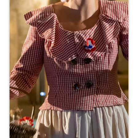
Leaflet
С сайта
12€
Château Bernateau
195 Route de Canterane
33330 SAINT ETIENNE DE LISSE
05 57 40 18 19
07 62 39 41 66
contact@chateaubernateau.com
МЕСЯЦ ОТКРЫТИЯ
Я
Ф
М
А
М
И
И
А
С
О
Н
Д
ДНИ ОТКРЫТИЯ
П
В
С
Ч
П
С
В
AM
AM
AM
AM
AM
AM
AM
PM
PM
PM
PM
PM
PM
PM