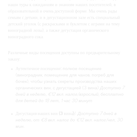
наши туры к ожиданиям и знаниям наших посетителей, в
образовательной и очень доступной форме
. Мы очень рады
семьям
с детьми
, и в дегустационном зале есть специальный
детский уголок (с раскрасками и буклетом с играми на тему
виноградной лозы), а также дегустация органического
виноградного сока.
Различные виды посещения доступны по предварительному
заказу:
Аутентичное посещение
:
полное посещение
(виноградник, помещение для чанов, погреб для
бочек), чтобы узнать секреты производства наших
органических вин, с дегустацией (3 вина)
Доступно 7
дней в неделю, €12 вкл. налог/взрослый, бесплатно
для детей до 18 лет, 1 час 30 минут
Дегустация наших вин (3 вина)
/.
Доступно 7 дней в
неделю, от €8 вкл. налог до €12 вкл. налог/чел, 30
мин.