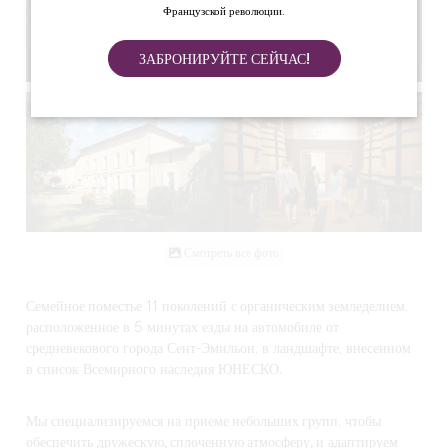
Французской революции.
ЗАБРОНИРУЙТЕ СЕЙЧАС!
Смотреть все фото
Семейное поместье
11 поколений
с органическим земледелием
,
расположенное в 5 минутах езды на автомобиле от
средневекового города Сент-Эмильон, в ландшафте, внесенном
в список Всемирного наследия ЮНЕСКО.
Мы специализируемся на
приеме небольших групп
, чтобы
обеспечить
дружескую, сплоченную атмосферу, и
адаптируем