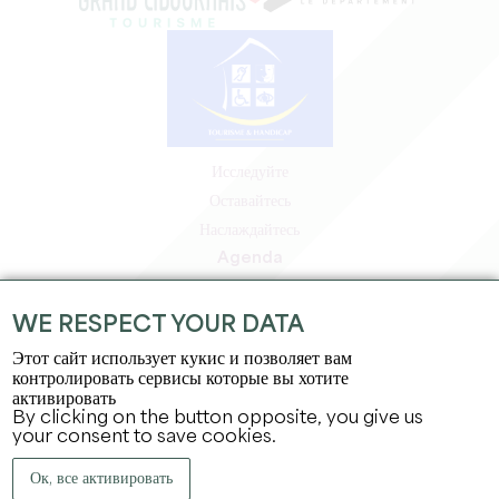
Исследуйте
Оставайтесь
Наслаждайтесь
Agenda
Зона профессионалов
Зона для участников
WE RESPECT YOUR DATA
Зона для прессы
Этот сайт использует кукис и позволяет вам
Вакансии и стажировки
контролировать сервисы которые вы хотите
активировать
Юридическая информация
By clicking on the button opposite, you give us
Политика конфиденциальности
your consent to save cookies.
Ок, все активировать