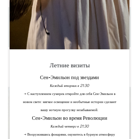
6.1 km
1h / 1h30
20 (particuliers); groupes jusqu'à 50
Скопируйте GPS-код
ЯРЛЫКИ
Летние визиты
Сен-Эмильон под звездами
Каждый вторник в 21:30
→ С наступлением сумерек откройте для себя Сен-Эмильон в
новом свете: мягкое освещение и необычные истории сделают
вашу ночную прогулку незабываемой.
Сен-Эмильон во время Революции
Каждый четверг в 21:30
→ Вооружившись фонарями, окунитесь в бурную атмосферу