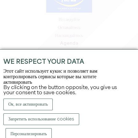
Исследуйте
Оставайтесь
Наслаждайтесь
Agenda
Зона профессионалов
Зона для участников
WE RESPECT YOUR DATA
Зона для прессы
Этот сайт использует кукис и позволяет вам
Вакансии и стажировки
контролировать сервисы которые вы хотите
активировать
Юридическая информация
By clicking on the button opposite, you give us
Политика конфиденциальности
your consent to save cookies.
Ок, все активировать
Запретить использование cookies
Персонализировать
КОПИРАЙТ ©
2026
ОФИС ПО ТУРИЗМУ БОЛЬШОГО СЕН-ЭМИЛЬОНА