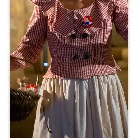
Leaflet
С сайта
40€
Château Bellefont-Belcier
1725 Route des Coteaux
33330 SAINT-LAURENT DES COMBES
05 57 25 79 83
07 89 42 43 26
reservation@vignoblesk.com
МЕСЯЦ ОТКРЫТИЯ
Я
Ф
М
А
М
И
И
А
С
О
Н
Д
ДНИ ОТКРЫТИЯ
П
В
С
Ч
П
С
В
AM
AM
AM
AM
AM
AM
AM