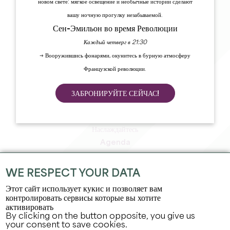
новом свете: мягкое освещение и необычные истории сделают
вашу ночную прогулку незабываемой.
Сен-Эмильон во время Революции
Каждый четверг в 21:30
→ Вооружившись фонарями, окунитесь в бурную атмосферу
Французской революции.
ЗАБРОНИРУЙТЕ СЕЙЧАС!
Исследуйте
Оставайтесь
Наслаждайтесь
Agenda
Зона профессионалов
Зона для участников
WE RESPECT YOUR DATA
Зона для прессы
Этот сайт использует кукис и позволяет вам
Вакансии и стажировки
контролировать сервисы которые вы хотите
активировать
Юридическая информация
By clicking on the button opposite, you give us
Политика конфиденциальности
your consent to save cookies.