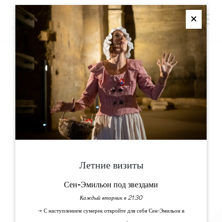
M
Ferme
ПОДПИШИТЕСЬ НА НАШУ РАССЫЛКУ
БРОШЮРЫ
Туристический офис «Гран-Сен-Эмильонне»
Летние визиты
Le Doyenné — Place des Créneaux,
, 33330 СЕН-ЭМИЛИОН
Сен-Эмильон под звездами
Каждый вторник в 21:30
СВЯЖИТЕСЬ С НАМИ
→ С наступлением сумерек откройте для себя Сен-Эмильон в