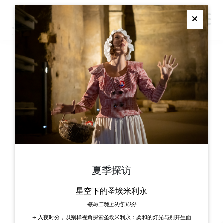
M
Ferme
订阅我们的时事通讯
宣传册
大圣埃米利永旅游局
夏季探访
勒多耶纳 - 克雷诺广场
33330 圣埃米利永
星空下的圣埃米利永
每周二晚上9点30分
联系我们
→ 入夜时分，以别样视角探索圣埃米利永：柔和的灯光与别开生面