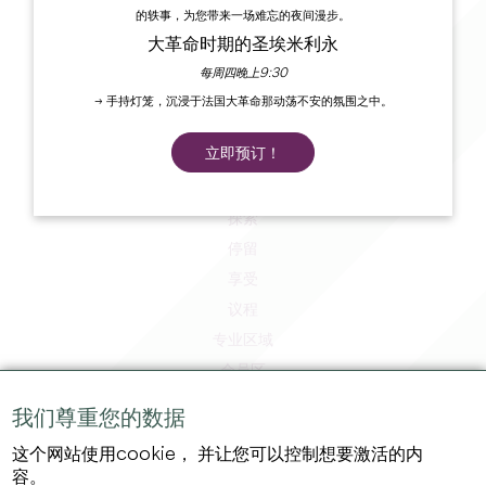
的轶事，为您带来一场难忘的夜间漫步。
大革命时期的圣埃米利永
每周四晚上9:30
→ 手持灯笼，沉浸于法国大革命那动荡不安的氛围之中。
立即预订！
探索
停留
享受
议程
专业区域
会员区
媒体区
我们尊重您的数据
工作和实习机会
这个网站使用cookie， 并让您可以控制想要激活的内
法律信息
容。