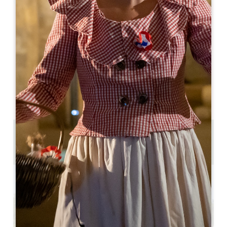
Leaflet
Jurançon-noir
Saint-Émilion
33330 Saint-Émilion
05 57 55 28 20
Свяжитесь с нами
Вместимость U-образного помещения : 16
1.5 km
Скопируйте GPS-код