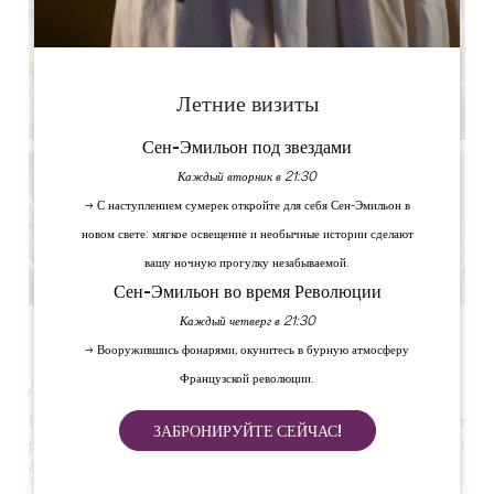
Летние визиты
Сен-Эмильон под звездами
Каждый вторник в 21:30
→ С наступлением сумерек откройте для себя Сен-Эмильон в
новом свете: мягкое освещение и необычные истории сделают
вашу ночную прогулку незабываемой.
Сен-Эмильон во время Революции
Каждый четверг в 21:30
Смотреть все фото
→ Вооружившись фонарями, окунитесь в бурную атмосферу
Французской революции.
День учебы в исключительной обстановке.
В современном быстро меняющемся мире Шато приглашает
ЗАБРОНИРУЙТЕ СЕЙЧАС!
руководителей компаний уделить время размышлениям и
обмену идеями в вдохновляющей обстановке.