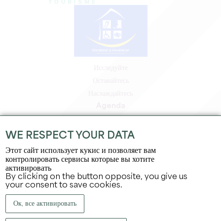
Исследуйте
Оставайтесь
Наслаждайтесь
Agenda
Зона профессионалов
Зона для участников
WE RESPECT YOUR DATA
Зона для прессы
Этот сайт использует кукис и позволяет вам
Вакансии и стажировки
контролировать сервисы которые вы хотите
активировать
Юридическая информация
By clicking on the button opposite, you give us
Политика конфиденциальности
your consent to save cookies.
Ок, все активировать