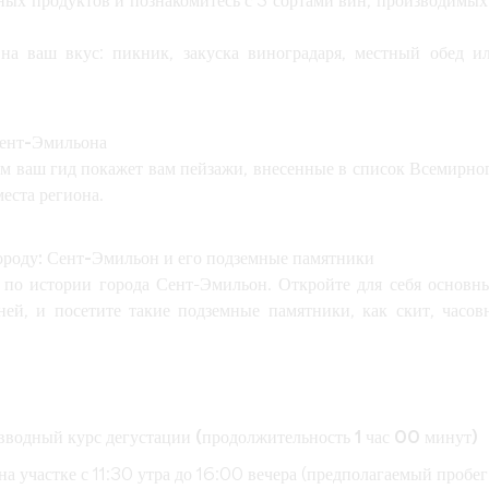
тных продуктов и познакомитесь с 3 сортами вин, производимых
на ваш вкус: пикник, закуска виноградаря, местный обед и
Сент-Эмильона
ам ваш гид покажет вам пейзажи, внесенные в список Всемирно
еста региона.
городу: Сент-Эмильон и его подземные памятники
 по истории города Сент-Эмильон. Откройте для себя основн
ней, и посетите такие подземные памятники, как скит, часов
дный курс дегустации (продолжительность 1 час 00 минут
)
на участке с 11:30 утра до 16:00 вечера (предполагаемый пробег