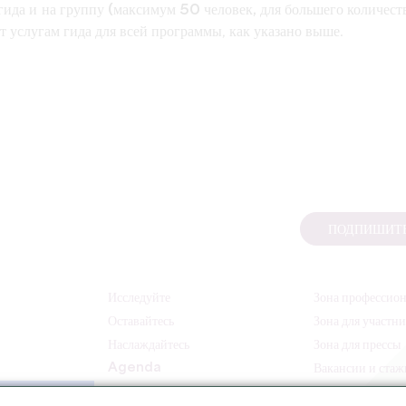
 гида и на группу (максимум 50 человек, для большего количест
ет услугам гида для всей программы, как указано выше.
ПОДПИШИТЕ
Исследуйте
Зона профессио
Оставайтесь
Зона для участн
Наслаждайтесь
Зона для прессы
Agenda
Вакансии и ста