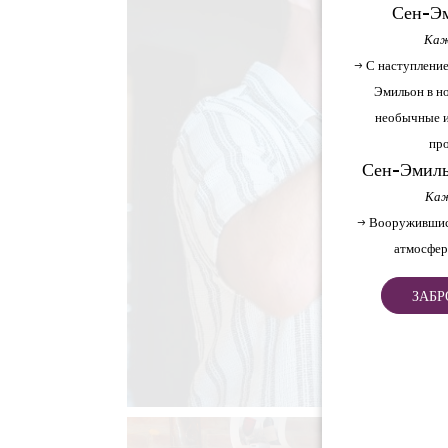
Сен-Эм
Каж
→ С наступление
Эмильон в но
необычные и
про
Сен-Эмиль
Каж
→ Вооружившис
атмосфер
ЗАБР