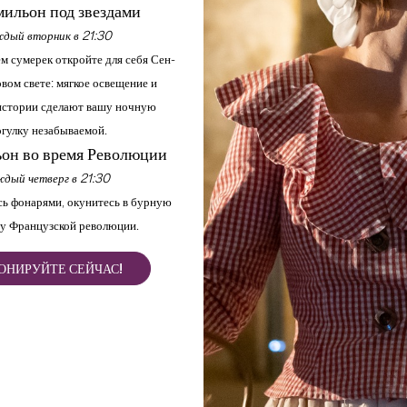
ильон под звездами
дый вторник в 21:30
м сумерек откройте для себя Сен-
вом свете: мягкое освещение и
стории сделают вашу ночную
гулку незабываемой.
он во время Революции
дый четверг в 21:30
ь фонарями, окунитесь в бурную
у Французской революции.
ОНИРУЙТЕ СЕЙЧАС!