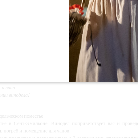
Смотреть все фото
 и вина
нии винодела!
дельческом поместье
тье в Сент-Эмильоне. Винодел поприветствует вас и провед
, погреб и помещение для чанов.