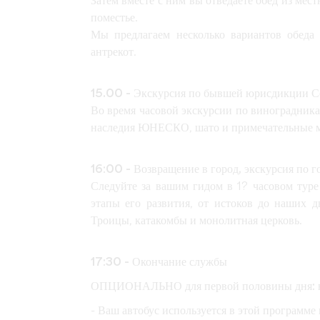
Затем вместе с ним вы отведаете обед из мес
поместье.
Мы предлагаем несколько вариантов обеда 
антрекот.
15.00 - Экскурсия по бывшей юрисдикции 
Во время часовой экскурсии по виноградник
наследия ЮНЕСКО, шато и примечательные м
16:00 - Возвращение в город, экскурсия по 
Следуйте за вашим гидом в 1? часовом туре
этапы его развития, от истоков до наших д
Троицы, катакомбы и монолитная церковь.
17:30 - Окончание службы
ОПЦИОНАЛЬНО для первой половины дня: вво
- Ваш автобус используется в этой программе 