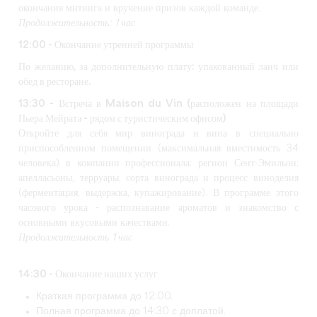
окончания митинга и вручение призов каждой команде.
Продолжительность: 1 час
12:00 - Окончание утренней программы
По желанию, за дополнительную плату: упакованный ланч или
обед в ресторане.
13:30 - Встреча в Maison du Vin (
расположен на площади
Пьера Мейрата - рядом с туристическим офисом)
Откройте для себя мир винограда и вина в специально
приспособленном помещении (максимальная вместимость 34
человека) в компании профессионала: регион Сент-Эмильон:
апелласьоны, терруары, сорта винограда и процесс виноделия
(ферментация, выдержка, купажирование). В программе этого
часового урока - распознавание ароматов и знакомство с
основными вкусовыми качествами.
Продолжительность 1 час
14:30 - Окончание наших услуг
Краткая программа до 12:00.
Полная программа до 14:30 с доплатой.