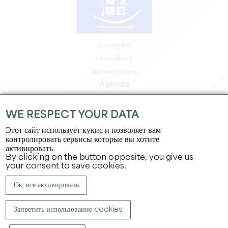
Исследуйте
Оставайтесь
Наслаждайтесь
Agenda
Зона профессионалов
Зона для участников
WE RESPECT YOUR DATA
Зона для прессы
Этот сайт использует кукис и позволяет вам
Вакансии и стажировки
контролировать сервисы которые вы хотите
активировать
Юридическая информация
By clicking on the button opposite, you give us
Политика конфиденциальности
your consent to save cookies.
Ок, все активировать
Запретить использование cookies