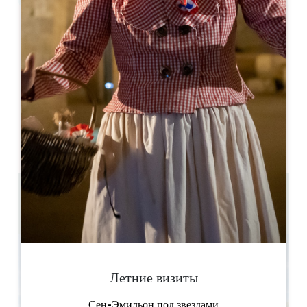
Leaflet
Grolleau
Saint-Laurent-des-Combes
33330 Saint-Laurent-des-Combes
05 57 55 28 20
Свяжитесь с нами
Вместимость U-образного помещения : 22
Вместимость театра : 60
3.5 km
Скопируйте GPS-код
Летние визиты
Сен-Эмильон под звездами