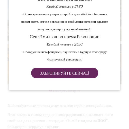
Каждый вторник в 21:30
→ С наступлением сумерек откройте для себя Сен-Эмильон в
новом свете: мягкое освещение и необычные истории сделают
вашу ночную прогулку незабываемой.
Сен-Эмильон во время Революции
Каждый четверг в 21:30
→ Вооружившись фонарями, окунитесь в бурную атмосферу
Французской революции.
ЗАБРОНИРУЙТЕ СЕЙЧАС!
Смотреть все фото
Индивидуальные пакеты услуг в самом сердце виноградников.
Этот замок в самом сердце виноградников приглашает вас в
свой зал для приемов площадью 75 м2 с
видом на 360°,
бельведер и террасу на крыше
.