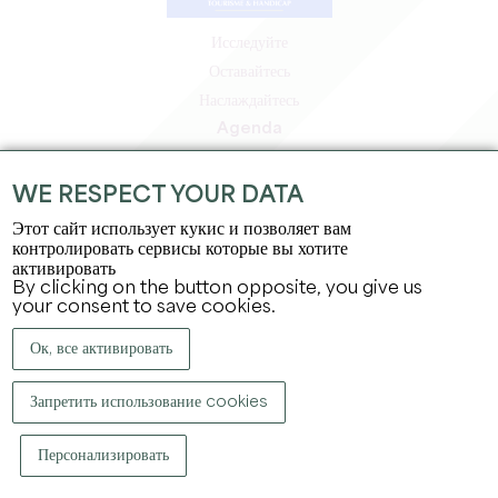
Исследуйте
Оставайтесь
Наслаждайтесь
Agenda
Зона профессионалов
Зона для участников
WE RESPECT YOUR DATA
Зона для прессы
Этот сайт использует кукис и позволяет вам
Вакансии и стажировки
контролировать сервисы которые вы хотите
активировать
Юридическая информация
By clicking on the button opposite, you give us
Политика конфиденциальности
your consent to save cookies.
Ок, все активировать
Запретить использование cookies
Персонализировать
КОПИРАЙТ ©
2026
ОФИС ПО ТУРИЗМУ БОЛЬШОГО СЕН-ЭМИЛЬОНА