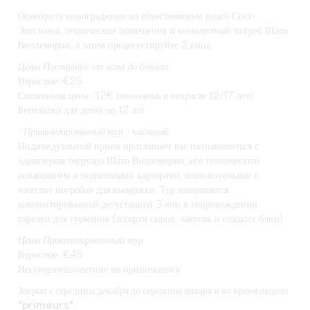
Осмотрите виноградники на известняковом плато Сент-
Эмильона, технические помещения и монолитный погреб Шато
Виллеморин, а затем продегустируйте 2 вина.
Цены Посещение от лозы до бокала
Взрослые: €25
Сниженная цена : 12€ (молодежь в возрасте 12/17 лет)
Бесплатно для детей до 12 лет
-
Привилегированный тур
-
частный
Индивидуальный прием приглашает вас познакомиться с
характером терруара Шато Виллеморин, его техническим
оснащением и подземными карьерами, используемыми в
качестве погребов для выдержки. Тур завершается
комментированной дегустацией 3 вин в сопровождении
тарелки для гурманов (ассорти сыров, закусок и сладких блюд).
Цены Привилегированный тур
Взрослые: €45
Несовершеннолетние не принимаются
Закрыт с середины декабря до середины января и во время недели
"primeurs".