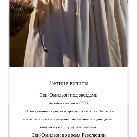
PM
PM
PM
PM
PM
PM
PM
0.55 km
11h30 en Français 16h30 en Anglais
1h
12
1 за час(ы) до начала представления
Скопируйте GPS-код
ЯРЛЫКИ
Летние визиты
Сен-Эмильон под звездами
Каждый вторник в 21:30
→ С наступлением сумерек откройте для себя Сен-Эмильон в
новом свете: мягкое освещение и необычные истории сделают
вашу ночную прогулку незабываемой.
Сен-Эмильон во время Революции