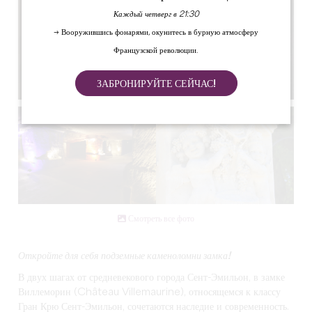
Каждый четверг в 21:30
→ Вооружившись фонарями, окунитесь в бурную атмосферу
Французской революции.
ЗАБРОНИРУЙТЕ СЕЙЧАС!
Смотреть все фото
Откройте для себя подземные каменоломни замка!
В двух шагах от средневекового города Сент-Эмильон, в замке
Виллеморин (Château Villemaurine), относящемся к классу
Гран Крю Сент-Эмильон, сочетаются наследие и современность.