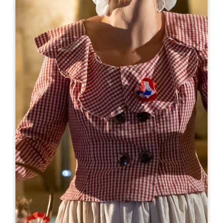
Leaflet
С сайта
25€
Château Villemaurine - Visite Patrimoine
Lieu Dit Villemaurine
33330 SAINT-ÉMILION
05 57 74 74 36
reservations@villemaurine.com
МЕСЯЦ ОТКРЫТИЯ
Я
Ф
М
А
М
И
И
А
С
О
Н
Д
ДНИ ОТКРЫТИЯ
П
В
С
Ч
П
С
В
AM
AM
AM
AM
AM
AM
AM