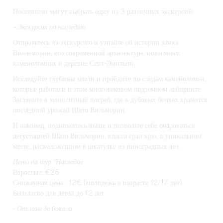
Посетители могут выбрать одну из 3 различных экскурсий:
- Экскурсия по наследию
Отправьтесь на экскурсию и узнайте об истории замка
Виллеморин, его современной архитектуре, подземных
каменоломнях и деревне Сент-Эмильон.
Исследуйте глубины земли и пройдите по следам каменоломен,
которые работали в этом многовековом подземном лабиринте.
Загляните в монолитный погреб, где в дубовых бочках хранится
последний урожай Шато Вильморин.
И наконец, поднимитесь выше и позвольте себе очароваться
дегустацией Шато Вильморин, класса гран крю, в уникальном
месте, расположенном в шкатулке из виноградных лоз.
Цены на тур "Наследие
Взрослые: €25
Сниженная цена : 12€ (молодежь в возрасте 12/17 лет)
Бесплатно для детей до 12 лет
-
От лозы до бокала