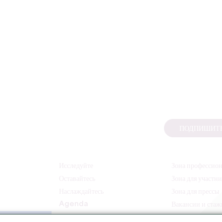
ПОДПИШИТЕ
Исследуйте
Зона профессио
Оставайтесь
Зона для участн
Наслаждайтесь
Зона для прессы
Agenda
Вакансии и ста