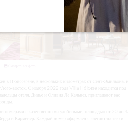
Смотреть все фото
жен в Пюиссегене, в нескольких километрах от Сент-Эмильона, 
г/юго-восток. С ноября 2022 года Villa Héloïse находится под
ельцы отеля, Дидье и Оливия Ле Кальвез, приглашают вас
ронды.
ми номерами с качественными удобствами, площадью от 30 до 
Вердо и Карменер. Каждый номер оформлен с элегантностью и