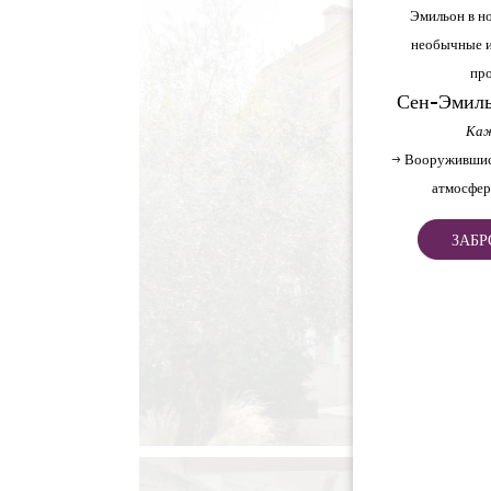
Эмильон в но
необычные и
про
Сен-Эмиль
Каж
→ Вооружившис
атмосфер
ЗАБР