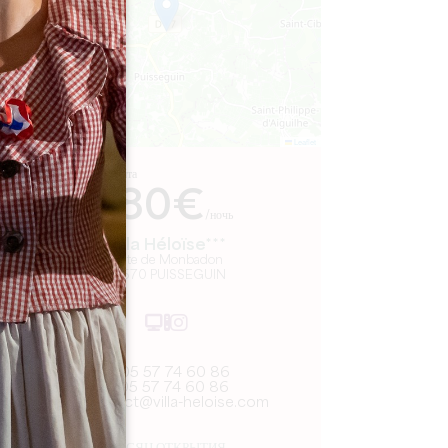
Leaflet
С сайта
180€
/ночь
Villa Héloïse***
1, Rte de Monbadon
33570 PUISSEGUIN
05 57 74 60 86
05 57 74 60 86
contact@villa-heloise.com