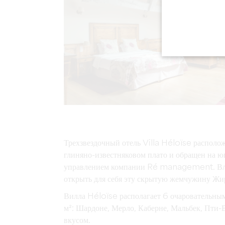
Трехзвездочный отель Villa Héloïse располо
глиняно-известняковом плато и обращен на ю
управлением компании Ré management. Влад
открыть для себя эту скрытую жемчужину Жи
Вилла Héloïse располагает 6 очаровательны
м²: Шардоне, Мерло, Каберне, Мальбек, Пти-
вкусом.