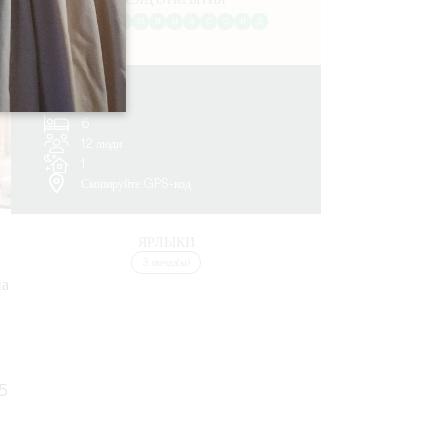
МЕСЯЦ ОТКРЫТИЯ
Я
Ф
М
А
М
И
И
А
С
О
Н
Д
10.4 km
6
12 люди
1
Скопируйте GPS-код
ЯРЛЫКИ
3 звезда(ы)
на
45