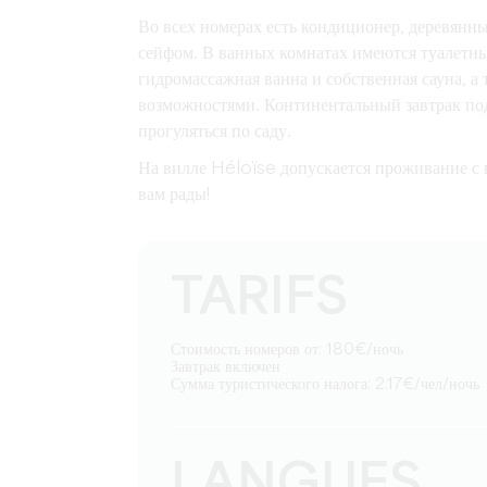
Во всех номерах есть кондиционер, деревянн
сейфом. В ванных комнатах имеются туалетны
гидромассажная ванна и собственная сауна, а
возможностями. Континентальный завтрак пода
прогуляться по саду.
На вилле Héloïse допускается проживание с 
вам рады!
TARIFS
Стоимость номеров от: 180€/ночь
Завтрак включен
Сумма туристического налога: 2.17€/чел/ночь
LANGUES