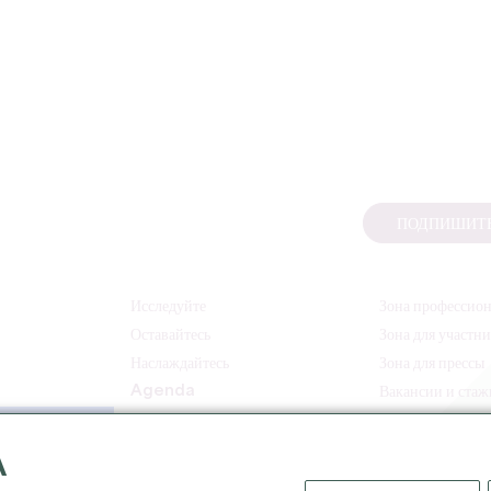
ПОДПИШИТЕ
Исследуйте
Зона профессио
Оставайтесь
Зона для участн
Наслаждайтесь
Зона для прессы
Agenda
Вакансии и ста
A