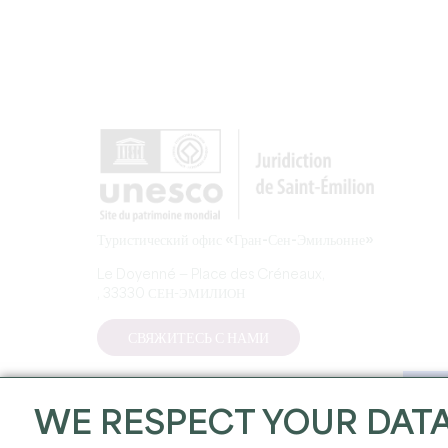
Туристический офис «Гран-Сен-Эмильонне»
Le Doyenné — Place des Créneaux,
, 33330 СЕН-ЭМИЛИОН
СВЯЖИТЕСЬ С НАМИ
WE RESPECT YOUR DAT