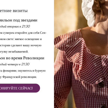
етние визиты
ильон под звездами
дый вторник в 21:30
м сумерек откройте для себя Сен-
вом свете: мягкое освещение и
стории сделают вашу ночную
гулку незабываемой.
он во время Революции
дый четверг в 21:30
ь фонарями, окунитесь в бурную
у Французской революции.
ОНИРУЙТЕ СЕЙЧАС!