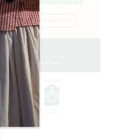
Я
Ф
М
А
М
И
И
А
С
О
Н
Д
ДОСТУПНОСТЬ
4.5 km
56
Скопируйте GPS-код
ЯРЛЫКИ
3 звезда(ы)