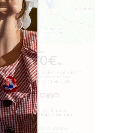
Leaflet
С сайта
70€
/ночь
Hôtel Ibis Saint-Emilion ***
23-25 chemin des ceps
33330 SAINT-ÉMILION
05 57 25 25 07
h8510@accor.com
МЕСЯЦ ОТКРЫТИЯ