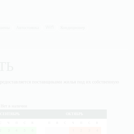
Wifi
ешены
Автостоянка
Кондиционер
ТЬ
редоставляется поставщиками жилья под их собственную
Нет в наличии
СЕНТЯБРЬ
ОКТЯБРЬ
С
Ч
П
С
В
П
В
С
Ч
П
С
В
2
3
4
5
6
1
2
3
4