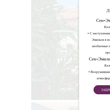
Л
Сен-Эм
Каж
→ С наступление
Эмильон в но
необычные и
про
Сен-Эмиль
Каж
→ Вооружившис
атмосфер
ЗАБР