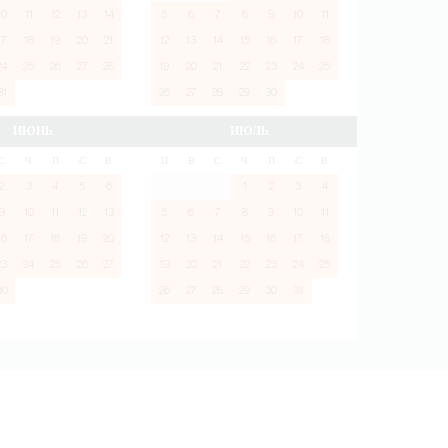
10
11
12
13
14
5
6
7
8
9
10
11
17
18
19
20
21
12
13
14
15
16
17
18
24
25
26
27
28
19
20
21
22
23
24
25
31
26
27
28
29
30
ИЮНЬ
ИЮЛЬ
С
Ч
П
С
В
П
В
С
Ч
П
С
В
2
3
4
5
6
1
2
3
4
9
10
11
12
13
5
6
7
8
9
10
11
16
17
18
19
20
12
13
14
15
16
17
18
23
24
25
26
27
19
20
21
22
23
24
25
30
26
27
28
29
30
31