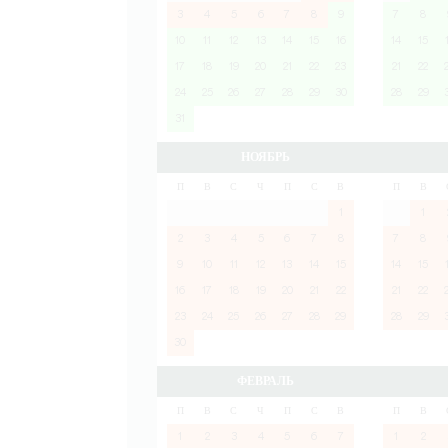
3
4
5
6
7
8
9
7
8
10
11
12
13
14
15
16
14
15
17
18
19
20
21
22
23
21
22
24
25
26
27
28
29
30
28
29
31
НОЯБРЬ
П
В
С
Ч
П
С
В
П
В
1
1
2
3
4
5
6
7
8
7
8
9
10
11
12
13
14
15
14
15
16
17
18
19
20
21
22
21
22
23
24
25
26
27
28
29
28
29
30
ФЕВРАЛЬ
П
В
С
Ч
П
С
В
П
В
1
2
3
4
5
6
7
1
2