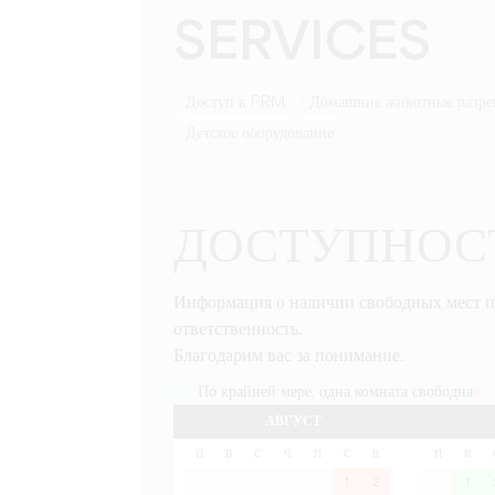
SERVICES
Доступ к PRM
Домашние животные разр
детское оборудование
ДОСТУПНОС
Информация о наличии свободных мест п
ответственность.
Благодарим вас за понимание.
По крайней мере, одна комната свободна
АВГУСТ
П
В
С
Ч
П
С
В
П
В
1
2
1