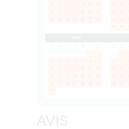
8
9
10
11
12
13
14
8
9
15
16
17
18
19
20
21
15
16
22
23
24
25
26
27
28
22
23
29
30
МАЙ
П
В
С
Ч
П
С
В
П
В
1
2
1
3
4
5
6
7
8
9
7
8
10
11
12
13
14
15
16
14
15
17
18
19
20
21
22
23
21
22
24
25
26
27
28
29
30
28
29
31
AVIS