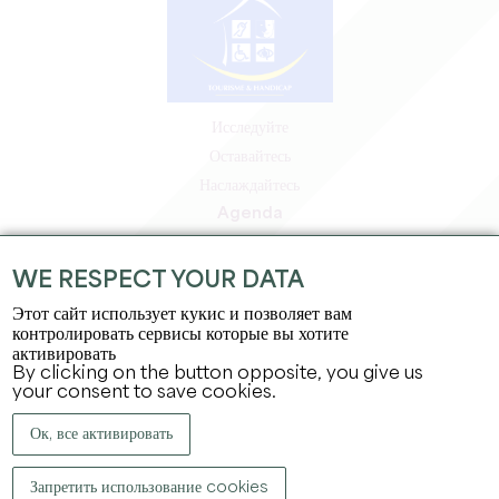
Исследуйте
Оставайтесь
Наслаждайтесь
Agenda
Зона профессионалов
Зона для участников
WE RESPECT YOUR DATA
Зона для прессы
Этот сайт использует кукис и позволяет вам
Вакансии и стажировки
контролировать сервисы которые вы хотите
активировать
Юридическая информация
By clicking on the button opposite, you give us
Политика конфиденциальности
your consent to save cookies.
Ок, все активировать
Запретить использование cookies