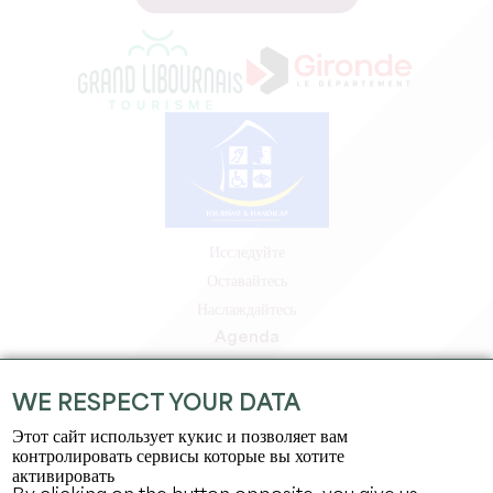
Исследуйте
Оставайтесь
Наслаждайтесь
Agenda
Зона профессионалов
Зона для участников
WE RESPECT YOUR DATA
Зона для прессы
Этот сайт использует кукис и позволяет вам
Вакансии и стажировки
контролировать сервисы которые вы хотите
активировать
Юридическая информация