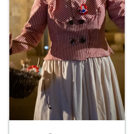
Leaflet
Taxis Lefevre 33
33330 Saint-Laurent-des-Combes
+33676847272
contact@taxislefevre33.com
МЕСЯЦ ОТКРЫТИЯ
Я
Ф
М
А
М
И
И
А
С
О
Н
Д
ДНИ ОТКРЫТИЯ
П
В
С
Ч
П
С
В
AM
AM
AM
AM
AM
AM
AM
PM
PM
PM
PM
PM
PM
PM
4.5 km