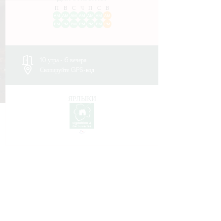
П
В
С
Ч
П
С
В
AM
AM
AM
AM
AM
AM
AM
PM
PM
PM
PM
PM
PM
PM
10 утра - 6 вечера
Скопируйте GPS-код
ЯРЛЫКИ