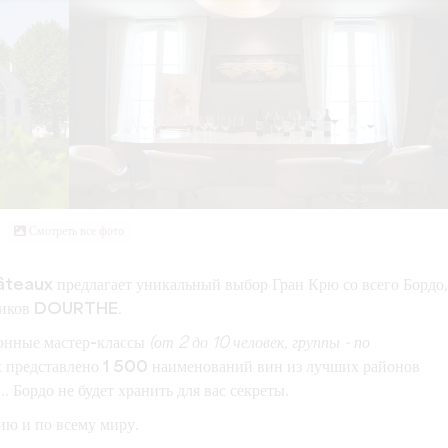
Смотреть все фото
hâteaux
предлагает уникальный выбор
Гран Крю
со всего Бордо,
дников DOURTHE
.
онные мастер-классы
(от 2 до 10 человек, группы - по
 представлено
1 500 наименований
вин из лучших районов
... Бордо не будет хранить для вас секреты.
ию
и по всему
миру
.