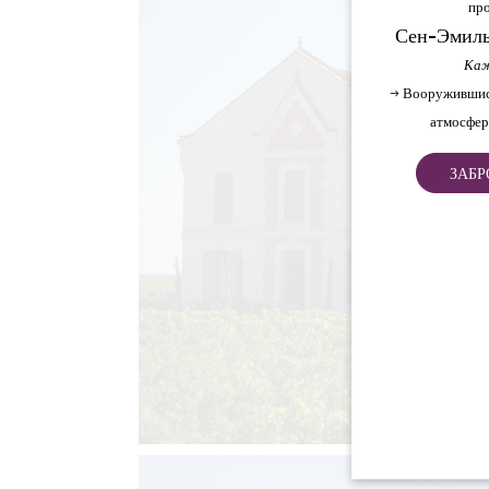
про
Сен-Эмиль
Каж
→ Вооружившис
атмосфер
ЗАБР