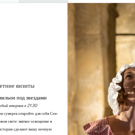
КУРСИИ
СЕМИНАРЫ
ДОСТУП ДЛЯ 
0
Корзина
Мой выбо
ЯЗЫК
RU
АЖДАЙТЕСЬ
ПОВЕСТКА ДНЯ
ЭТО ЛЕТО
ЗАМКИ ДЛЯ ПОСЕЩЕНИЯ
МЕСТНЫЕ ЖЕМЧУЖИНЫ
CRUS ET CHÂTEAUX
SAINT-EMILION
Главная
Торговля
Crus et Châteaux
етние визиты
ильон под звездами
Описание
Языки
Способы оплаты
Услуги
дый вторник в 21:30
м сумерек откройте для себя Сен-
вом свете: мягкое освещение и
стории сделают вашу ночную