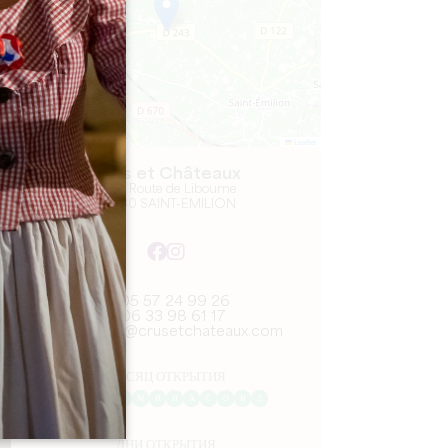
Leaflet
Crus et Châteaux
3081 Route de Libourne
33330 SAINT-EMILION
05 57 24 99 26
06 33 98 61 17
contact@crusetchateaux.com
МЕСЯЦ ОТКРЫТИЯ
Я
Ф
М
А
М
И
И
А
С
О
Н
Д
ДНИ ОТКРЫТИЯ