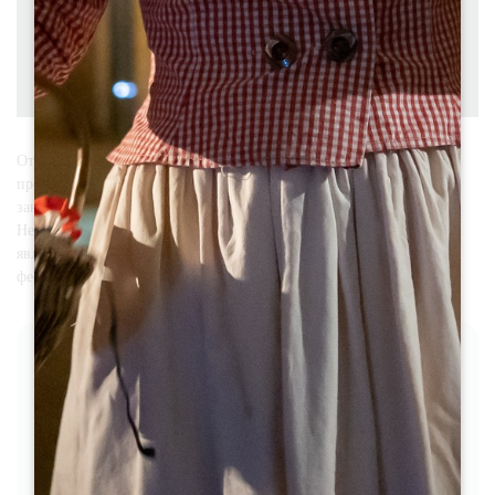
Разница в высоте над уровнем моря : 311 D+
Скачать
PDF
PDF
GPX
Откройте для себя Пюиссеген во время этой средневековой
прогулки длиной около пятнадцати километров. Эта деревня
занимала стратегическое положение во время Столетней войны.
Недалеко от деревни находится деревня Монбадон, которая также
является важным объектом наследия, с ее романской церковью и
феодальным замком.
ЭТАПЫ
1
Etape 1
Depuis la place de l’église, prenez la