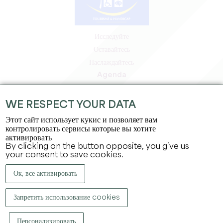
Исследуйте
Оставайтесь
Наслаждайтесь
Agenda
Зона профессионалов
Зона для участников
WE RESPECT YOUR DATA
Зона для прессы
Этот сайт использует кукис и позволяет вам
Вакансии и стажировки
контролировать сервисы которые вы хотите
активировать
Юридическая информация
By clicking on the button opposite, you give us
Политика конфиденциальности
your consent to save cookies.
Ок, все активировать
Запретить использование cookies
Персонализировать