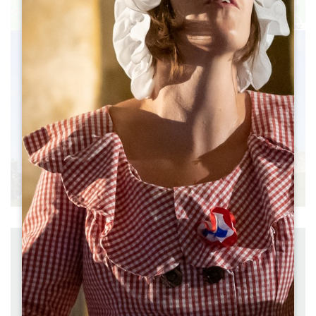
Leaflet
|
©
OpenStreetMap
contributors, Points © 2012 LINZ
Расстояние 17 km
Отправление PUISSEGUIN
à pied
Продолжительность: 3h
Сложность Difficile