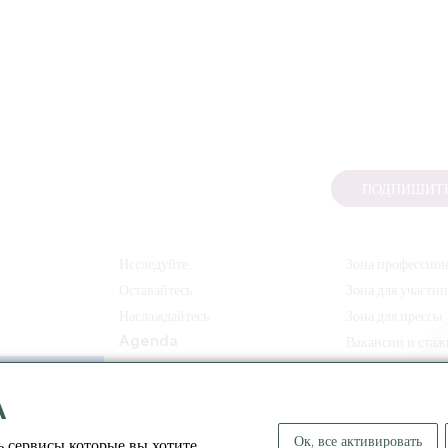
ПОДПИШИТЕ
Исследуйте
Зона профессио
Оставайтесь
Зона для участн
Наслаждайтесь
Зона для прессы
Agenda
Вакансии и ста
A
Ок, все активировать
ь сервисы которые вы хотите