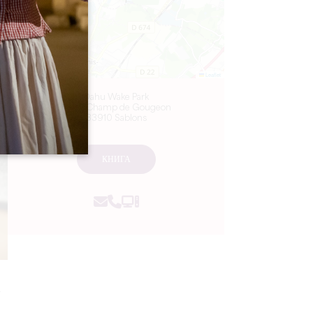
Leaflet
Dahu Wake Park
10 ter Champ de Gougeon
33910 Sablons
КНИГА
а