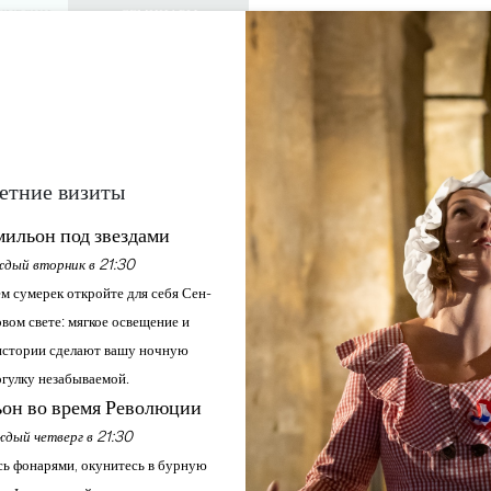
КУРСИИ
СЕМИНАРЫ
ДОСТУП ДЛЯ 
0
Корзина
Мой выбо
ЯЗЫК
RU
АЖДАЙТЕСЬ
ПОВЕСТКА ДНЯ
ЭТО ЛЕТО
ЗАМКИ ДЛЯ ПОСЕЩЕНИЯ
МЕСТНЫЕ ЖЕМЧУЖИНЫ
ВОСКРЕСНАЯ ЙОГА
етние визиты
ильон под звездами
дый вторник в 21:30
Главная
Повестка дня
Воскресная йога
м сумерек откройте для себя Сен-
вом свете: мягкое освещение и
стории сделают вашу ночную
гулку незабываемой.
он во время Революции
дый четверг в 21:30
ь фонарями, окунитесь в бурную