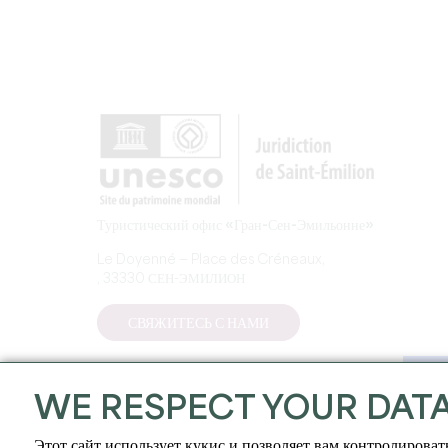
Туристический офис «Гран-Сен-Эмильонне»
Le Doyenné — Place des Créneaux,
, 33330 СЕН-ЭМИЛИОН
СВЯЖИТЕСЬ С НАМИ
WE RESPECT YOUR DAT
Этот сайт использует кукис и позволяет вам контролироват