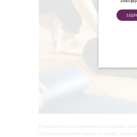
атмосфер
ЗАБР
Руководствуясь стремлением к хорошему самоч
стала неотъемлемой частью ее жизни, давая ей