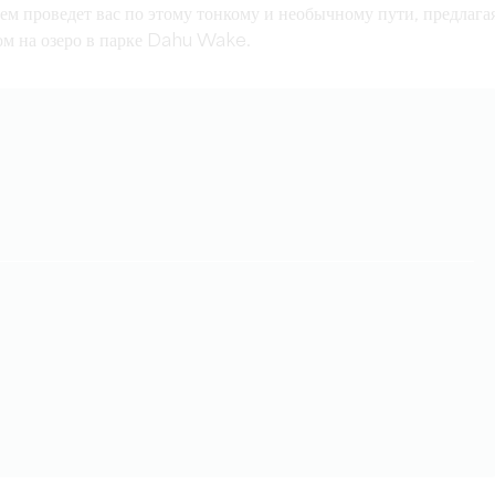
ем проведет вас по этому тонкому и необычному пути, предлага
дом на озеро в парке Dahu Wake.