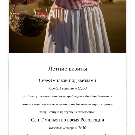
Dahu Wake Park
10 ter Champ de Gougeon
33910 Sablons
КНИГА
Летние визиты
Сен-Эмильон под звездами
Каждый вторник в 21:30
→ С наступлением сумерек откройте для себя Сен-Эмильон в
новом свете: мягкое освещение и необычные истории сделают
вашу ночную прогулку незабываемой.
Сен-Эмильон во время Революции
Каждый четверг в 21:30