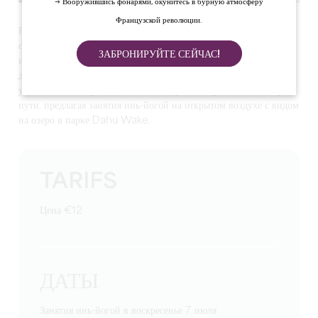
→ Вооружившись фонарями, окунитесь в бурную атмосферу
Французской революции.
Руководствуясь стремлением к хорошему самочувствию, Валери
открыла для себя йогу почти 10 лет назад. Она стала
ЗАБРОНИРУЙТЕ СЕЙЧАС!
неотъемлемой частью ее жизни, давая ей энергию, необходимую
для того, чтобы справляться с повседневными делами. Валери с
удовольствием проведет вас по этому тонкому и необычному
пути, предлагая занятия инь-йогой на открытом воздухе с видом
на озеро в парке Dahu Wake.
TARIFS
Цена €12
ДАТЫ
Занятия инь-йогой в воскресенье 7 июля