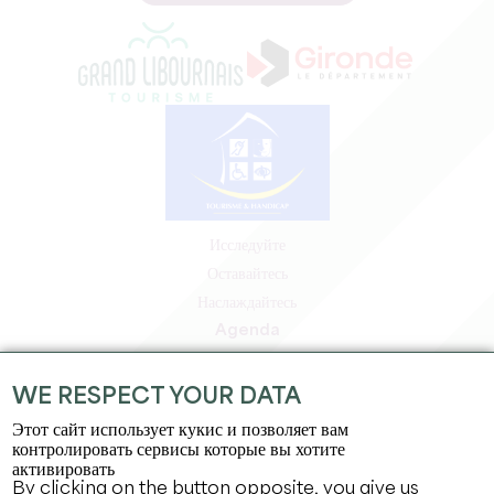
Исследуйте
Оставайтесь
Наслаждайтесь
Agenda
Зона профессионалов
Зона для участников
WE RESPECT YOUR DATA
Зона для прессы
Этот сайт использует кукис и позволяет вам
Вакансии и стажировки
контролировать сервисы которые вы хотите
активировать
Юридическая информация
By clicking on the button opposite, you give us