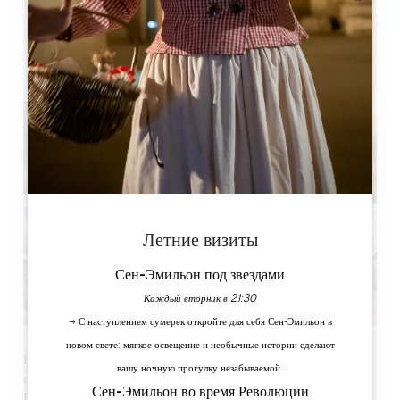
Leaflet
Sous la Halle
7 Pl. du 8 Mai 1945,
33790 Pellegrue
Летние визиты
Сен-Эмильон под звездами
Каждый вторник в 21:30
→ С наступлением сумерек откройте для себя Сен-Эмильон в
новом свете: мягкое освещение и необычные истории сделают
Не пропустите ночной музыкальный рынок в Pellegrue 19
вашу ночную прогулку незабываемой.
июля!
Сен-Эмильон во время Революции
Встречайтесь под залом Pellegrue с 7 вечера, чтобы