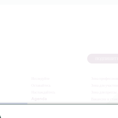
ПОДПИШИТЕ
Исследуйте
Зона профессио
Оставайтесь
Зона для участн
Наслаждайтесь
Зона для прессы
Agenda
Вакансии и ста
A