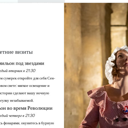
КУРСИИ
СЕМИНАРЫ
ДОСТУП ДЛЯ 
0
Корзина
Мой выбо
ЯЗЫК
RU
АЖДАЙТЕСЬ
ПОВЕСТКА ДНЯ
ЭТО ЛЕТО
ЗАМКИ ДЛЯ ПОСЕЩЕНИЯ
МЕСТНЫЕ ЖЕМЧУЖИНЫ
ЧЕТВЕРГИ В БАСТИДЕ
етние визиты
ильон под звездами
Главная
Повестка дня
Четверги в Бастиде
дый вторник в 21:30
м сумерек откройте для себя Сен-
вом свете: мягкое освещение и
стории сделают вашу ночную
гулку незабываемой.
он во время Революции
дый четверг в 21:30
ь фонарями, окунитесь в бурную