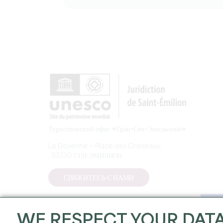
Туристический офис «Гран-Сен-Эмильонне»
Le Doyenné — Place des Créneaux,
, 33330 СЕН-ЭМИЛИОН
СВЯЖИТЕСЬ С НАМИ
WE RESPECT YOUR DAT