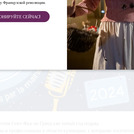
у Французской революции.
ОНИРУЙТЕ СЕЙЧАС!
етом Сент-Фуа-ла-Гранд уже пятый год подряд.
ы и профессионалы в области кулинарии, с которыми посетител