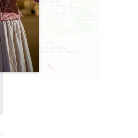
Leaflet
Mairie
1 Place Gambetta
33220 Sainte-Foy-la-Grande
и