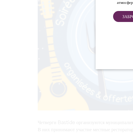
атмосфер
ЗАБР
Четверги Bastide организуются муниципалит
В них принимают участие местные ресторатор