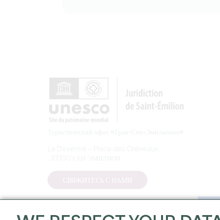
Туристический офис «Гран-Сен-Эмильонне»
Le Doyenné — Place des Créneaux,
, 33330 СЕН-ЭМИЛИОН
СВЯЖИТЕСЬ С НАМИ