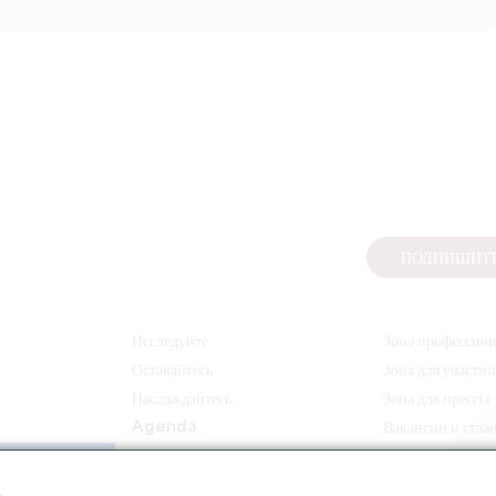
ПОДПИШИТЕ
Исследуйте
Зона профессио
Оставайтесь
Зона для участн
Наслаждайтесь
Зона для прессы
Agenda
Вакансии и ста