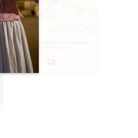
Leaflet
Médiathèque Maurice Druon, 15 Rue Saint-
Jean, 33230 Coutras