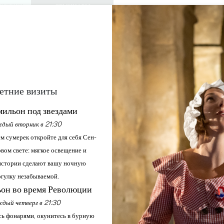
КУРСИИ
СЕМИНАРЫ
ДОСТУП ДЛЯ 
0
Корзина
Мой выбо
ЯЗЫК
RU
АЖДАЙТЕСЬ
ПОВЕСТКА ДНЯ
ЭТО ЛЕТО
ЗАМКИ ДЛЯ ПОСЕЩЕНИЯ
МЕСТНЫЕ ЖЕМЧУЖИНЫ
ОНЦЕ СКАЗКИ - ВЫСТ
етние визиты
ильон под звездами
Главная
Повестка дня
В конце сказки - Выставка
дый вторник в 21:30
м сумерек откройте для себя Сен-
вом свете: мягкое освещение и
стории сделают вашу ночную
гулку незабываемой.
он во время Революции
дый четверг в 21:30
ь фонарями, окунитесь в бурную