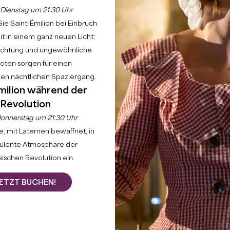
Dienstag um 21:30 Uhr
ie Saint-Émilion bei Einbruch
t in einem ganz neuen Licht:
uchtung und ungewöhnliche
ten sorgen für einen
hen nächtlichen Spaziergang.
Erkunden Sie
Das Unvermeidliche
Die 12 Denkmäler
Steile Straßen o
milion während der
Revolution
REICH NACH ENG
onnerstag um 21:30 Uhr
, mit Laternen bewaffnet, in
S NUR EI
bulente Atmosphäre der
ischen Revolution ein.
ETZT BUCHEN!