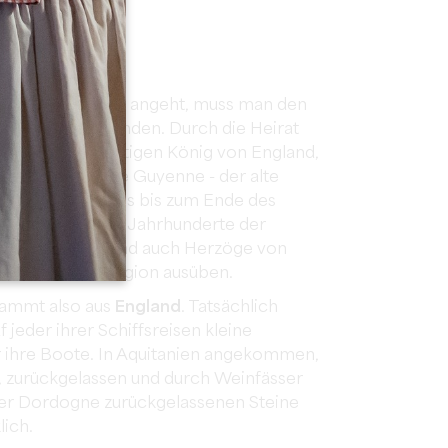
fsteinpflasters
angeht, muss man den
 das herauszufinden. Durch die Heirat
 mit dem zukünftigen König von England,
m Jahr 1152 wurde Guyenne - der alte
isch und blieb es bis zum Ende des
 Jahr 1453. Drei Jahrhunderte der
Könige von England auch Herzöge von
acht über die Region ausüben.
tammt also aus
England
. Tatsächlich
 jeder ihrer Schiffsreisen kleine
für ihre Boote. In Aquitanien angekommen,
, zurückgelassen und durch Weinfässer
 der Dordogne zurückgelassenen Steine
lich.