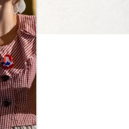
der Tertres
LAND
NEN