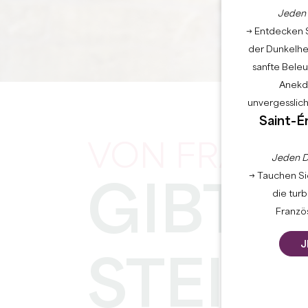
Jeden 
→ Entdecken S
der Dunkelhei
sanfte Bele
Anekdo
unvergesslic
Startseite
Saint-É
VON FRANK
Jeden D
→ Tauchen Sie
GIBT E
die tur
Französ
J
STEIN.