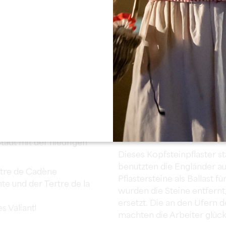
el, eine Anhöhe. Er hat
Was den Ursprung des
Kop
o das Dorf natürlich Hänge
Ärmelkanal überqueren, um
reich angepasst sich durch
von Alienor von Aquitanien
"tertres" Bezeichnung
Heinrich II. Plantagenet, i
 und mit unebenen
Name von Aquitanien - engl
Hundertjährigen Krieges im
Herrschaft, in denen die 
Aquitanien sind und ihre M
tadt mit der niedrigen
Dieses Kopfsteinpflaster s
benutzten die Engländer auf
rtre de Cadène
Pflastersteine als Ballast 
nte und der Tertre de la
wurden die Steine entfernt
ersetzt. Die an den Ufern
s Valiant!
machten die Arbeiter glück