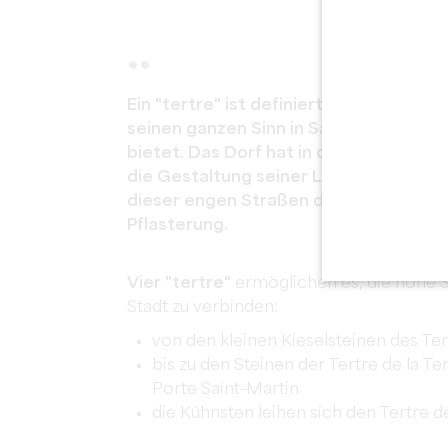
..
Ein "tertre" ist definiert als ein Erdhüg
seinen ganzen Sinn in Saint-Emilion, w
bietet. Das Dorf hat in der Tat erfolg
die Gestaltung seiner Landschaft mit 
dieser engen Straßen der Stadt, steil
Pflasterung.
Vier "tertre"
ermöglichen es, die hohe S
Stadt zu verbinden:
von den kleinen Kieselsteinen des Te
bis zu den Steinen der Tertre de la Te
Porte Saint-Martin
die Kühnsten leihen sich den Tertre de