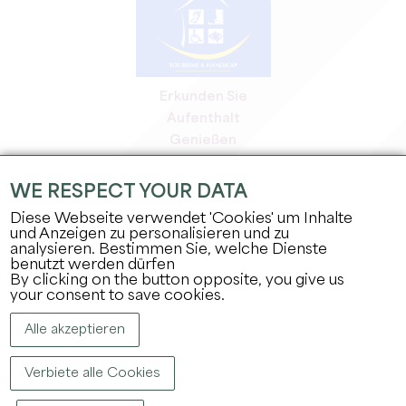
Erkunden Sie
Aufenthalt
Genießen
Tagesordnung
Profi-Bereich
WE RESPECT YOUR DATA
Bereich für Mitglieder
Diese Webseite verwendet 'Cookies' um Inhalte
Presse-Bereich
und Anzeigen zu personalisieren und zu
analysieren. Bestimmen Sie, welche Dienste
Jobs & Praktika
benutzt werden dürfen
Rechtliche Informationen
By clicking on the button opposite, you give us
Datenschutz
your consent to save cookies.
Alle akzeptieren
Verbiete alle Cookies