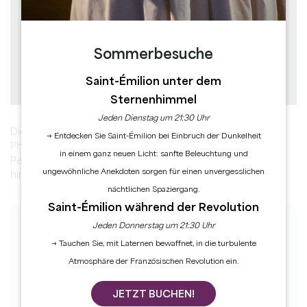
à pied
Dauer : 1h30
Schwierigkeitsgrad : Moyenne
Sommerbesuche
Saint-Émilion unter dem
Download
PDF
PDF
GPX
Sternenhimmel
Jeden Dienstag um 21:30 Uhr
Diese angenehme 4,3 km lange Wanderung von Saint-
→ Entdecken Sie Saint-Émilion bei Einbruch der Dunkelheit
Philippe-d'Aiguille aus führt Sie auf den Gipfel des Hügels
in einem ganz neuen Licht: sanfte Beleuchtung und
Pey Landry und zwischen Weinbergen und Wäldern
ungewöhnliche Anekdoten sorgen für einen unvergesslichen
hindurch.
nächtlichen Spaziergang.
Saint-Émilion während der Revolution
Jeden Donnerstag um 21:30 Uhr
DIE SCHRITTE
→ Tauchen Sie, mit Laternen bewaffnet, in die turbulente
1
Atmosphäre der Französischen Revolution ein.
Etape 1
JETZT BUCHEN!
Dos à l’église, tournez à droite sur la D123.