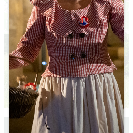
7
2
4
Leaflet
|
©
OpenStreetMap
contributors, Points © 2012 LINZ
Entfernung : 4.9 km
Abreise: Saint Philippe d'Aiguille