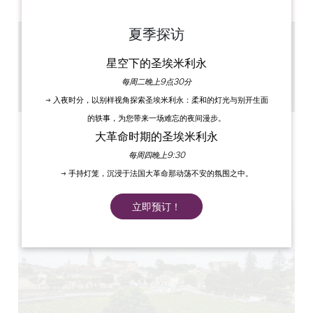
夏季探访
0.45 km
星空下的圣埃米利永
45 min
10
每周二晚上9点30分
复制 GPS 代码
→ 入夜时分，以别样视角探索圣埃米利永：柔和的灯光与别开生面
的轶事，为您带来一场难忘的夜间漫步。
标签
大革命时期的圣埃米利永
每周四晚上9:30
→ 手持灯笼，沉浸于法国大革命那动荡不安的氛围之中。
立即预订！