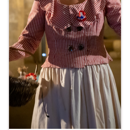
Leaflet
来自
10€
Clos Saint-Julien
66 Avenue Jacques Goudineau
33330 SAINT-ÉMILION
05 57 24 72 44
06 11 91 03 54
chateau.gaillard@wanadoo.fr
开幕月份
一
二
三
四
五
六
七
八
九
十
十
十
开幕日
隆
星
星
星
星
星
星
AM
AM
AM
AM
AM
AM
AM
PM
PM
PM
PM
PM
PM
PM