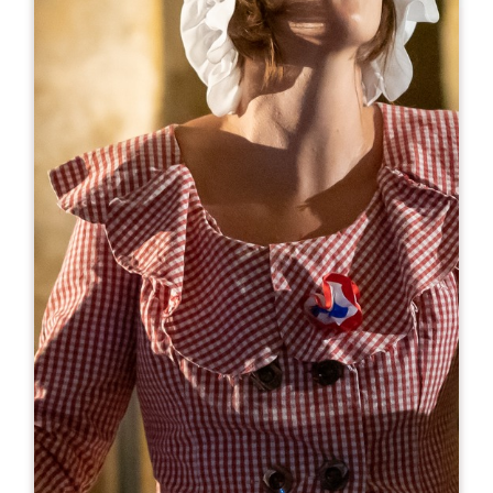
Leaflet
来自
20€
Château Fleur de Lisse
Château Fleur de Lisse - Lieu-dit Gaillard 868 Route du
Grand Sable
33330 SAINT-HIPPOLYTE
05 33 03 09 30
contact@vignoblesjade.com
开幕月份
一
二
三
四
五
六
七
八
九
十
十
十
开幕日
隆
星
星
星
星
星
星
AM
AM
AM
AM
AM
AM
AM
PM
PM
PM
PM
PM
PM
PM