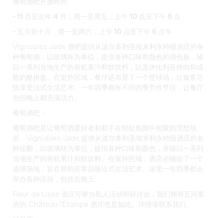
葡萄酒吧开放时间
- 11 月至次年 4 月，周一至周五，上午 10 点至下午 6 点
- 五月至十月，周一至周六，上午 10 点至下午 6 点半
Vignobles Jade 酒吧提供从波尔多到圣埃米利永特级酒庄的各
种葡萄酒，以玻璃杯为单位，提供各种口味和颜色的调色板，辅
以一系列当地生产的有机果汁和软饮料，以及伊比利亚烤肉和成
熟奶酪拼盘。在室外区域，餐厅还布置了一个壁球场，让食客尽
情享受法式生活艺术。一年四季都有不同的季节性节目，让餐厅
包括晚上都充满活力。
葡萄酒吧：
葡萄酒吧是让葡萄酒爱好者和新手在轻松氛围中相聚的理想场
所。Vignobles Jade 提供从波尔多到圣埃米利永特级酒庄的各
种佳酿，以玻璃杯为单位，提供各种口味和颜色，并辅以一系列
当地生产的有机果汁和软饮料。在室外区域，酒店还铺设了一个
桌球场地，旨在帮助宾客品味法式生活艺术。这里一年四季都会
举办各种活动，包括在晚上。
Fleur de Lisse 酒庄可举办私人活动和研讨会，我们拥有五间客
房的 Château l'Étampe 酒庄也是如此。详情请联系我们。