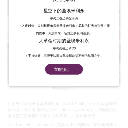
星空下的圣埃米利永
每周二晚上9点30分
→ 入夜时分，以别样视角探索圣埃米利永：柔和的灯光与别开生面
的轶事，为您带来一场难忘的夜间漫步。
大革命时期的圣埃米利永
每周四晚上9:30
→ 手持灯笼，沉浸于法国大革命那动荡不安的氛围之中。
立即预订！
查看所有照片
在距离中世纪小镇圣埃米利永（Saint-Émilion）5 公里的葡萄
园中心，卡罗琳-泰切尼（Caroline Teycheney）和她的团队
邀请您品尝有机和生物动力葡萄酒，共享欢乐时光。
Château Fleur de Lisse（芙蓉酒庄）的酿酒厂将创新与技术