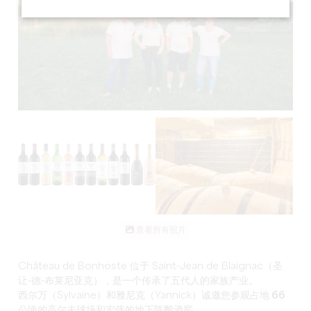
查看所有照片
Château de Bonhoste 位于 Saint-Jean de Blaignac（圣
让-德-布莱尼亚克），是
一个传承了五代人的家族产业
。
西尔万（Sylvaine）和雅尼克（Yannick）诚邀您参观
占地 66
公顷的
高尔夫球场和宏伟的
地下
陈酿酒
窖
。