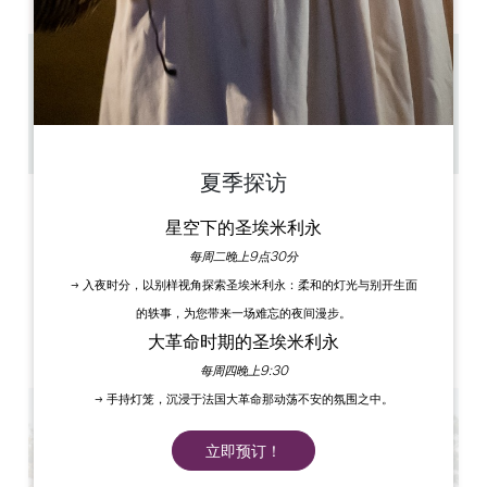
13.8 km
1h30 / 2h00
60
复制 GPS 代码
夏季探访
标签
星空下的圣埃米利永
每周二晚上9点30分
→ 入夜时分，以别样视角探索圣埃米利永：柔和的灯光与别开生面
的轶事，为您带来一场难忘的夜间漫步。
大革命时期的圣埃米利永
每周四晚上9:30
→ 手持灯笼，沉浸于法国大革命那动荡不安的氛围之中。
立即预订！