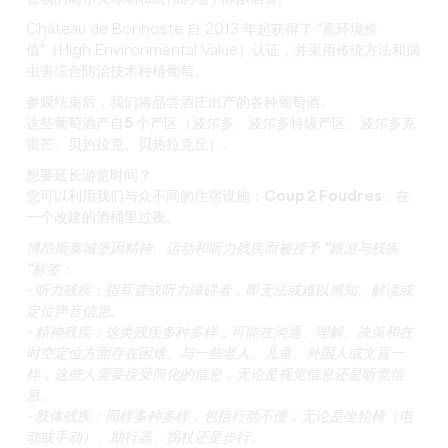
Château de Bonhoste 自 2013 年起获得了 "高环境价
值"（High Environmental Value）认证，并采用传统方法和病
虫害综合防治技术种植葡萄。
参观结束后，我们将
品尝酒庄出产的各种葡萄酒
。
这些葡萄酒产自
5 个产区
（波尔多、波尔多特级
产区
、波尔多克
雷芒、贝热拉克、贝热拉克丘）。
想要延长游览时间？
您可以利用我们与众不同的住宿设施：
Coup 2 Foudres
，在
一个改建的酒桶里过夜。
博昂斯泰城堡因精神、运动和听力残疾而被授予 "旅游与残疾
"标签：
- 听力残疾：指耳聋或听力障碍者，即无法或难以感知、解读或
定位声音信息。
- 精神残疾：这类残疾多种多样，可能在沟通、理解、决策和在
时空定位方面存在困难。与一些老人、儿童、外国人或文盲一
样，这些人需要接受简化的信息，无论是视觉信息还是听觉信
息。
- 肢体残疾：同样多种多样，包括行动不便，无论是坐轮椅（电
动或手动）、助行器、拐杖还是步行。