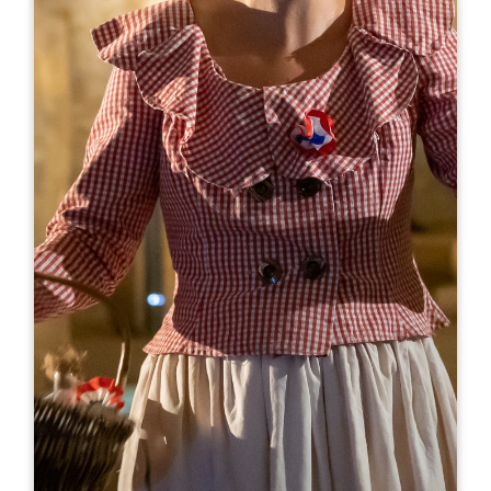
Leaflet
来自
10€
Château de Bonhoste
256 Route de Bonhoste au Pin
33420 SAINT-JEAN DE BLAIGNAC
05 57 84 12 18
06 71 58 90 11
contact@chateaudebonhoste.com
开幕月份
一
二
三
四
五
六
七
八
九
十
十
十
开幕日
隆
星
星
星
星
星
星
AM
AM
AM
AM
AM
AM
AM
PM
PM
PM
PM
PM
PM
PM