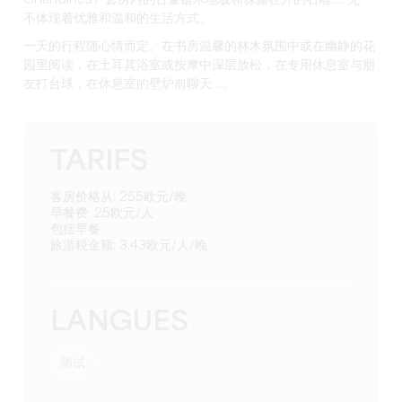
Chanoines）套房内的古董镶木地板和裸露在外的石雕......无一
不体现着优雅和温和的生活方式。
一天的行程随心情而定。在书房温馨的林木氛围中或在幽静的花
园里阅读，在土耳其浴室或按摩中深层放松，在专用休息室与朋
友打台球，在休息室的壁炉前聊天....。
TARIFS
客房价格从: 255欧元/晚
早餐费: 25欧元/人
包括早餐
旅游税金额: 3.43欧元/人/晚
LANGUES
测试