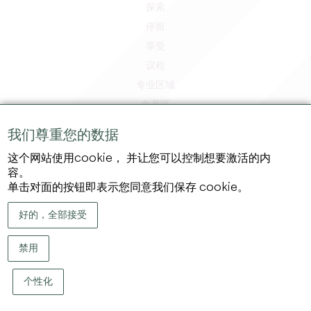
探索
停留
享受
议程
专业区域
会员区
媒体区
我们尊重您的数据
工作和实习机会
这个网站使用cookie， 并让您可以控制想要激活的内
法律信息
容。
隐私政策
单击对面的按钮即表示您同意我们保存 cookie。
好的，全部接受
禁用
个性化
版权 ©
2026
大圣埃米利永地区旅游局