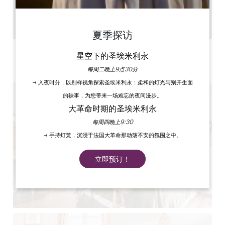
36 人民
1
复制 GPS 代码
夏季探访
标签
星空下的圣埃米利永
4 星星
每周二晚上9点30分
→ 入夜时分，以别样视角探索圣埃米利永：柔和的灯光与别开生面
的轶事，为您带来一场难忘的夜间漫步。
大革命时期的圣埃米利永
每周四晚上9:30
→ 手持灯笼，沉浸于法国大革命那动荡不安的氛围之中。
立即预订！