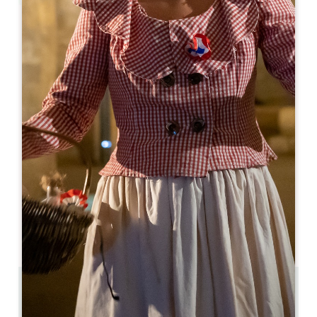
Leaflet
来自
255€
/夜
Logis de la Cadène ****
3 place du Marché au Bois
33330 SAINT-ÉMILION
05 57 24 71 40
05 57 24 71 40
contact@logisdelacadene.fr
开幕月份
一
二
三
四
五
六
七
八
九
十
十
十
0.063 km
12