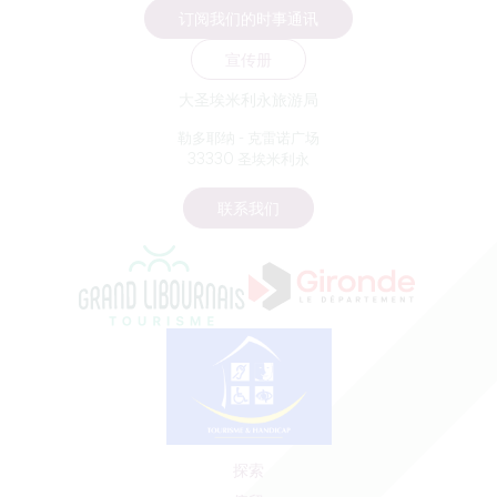
订阅我们的时事通讯
宣传册
大圣埃米利永旅游局
勒多耶纳 - 克雷诺广场
33330 圣埃米利永
联系我们
探索