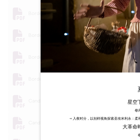
Bordeaux Wine Trip - Signature-bleu.pdf
Bordeaux Wine Trip - Signature-sable.pdf
Bordeaux Wine Trip - Signe-bleu.pdf
Bordeaux Wine Trip - Signe-sable.pdf
Candidature V&D - Chateaux.pdf
星空
每
→ 入夜时分，以别样视角探索圣埃米利永：柔
Candidature V&D - Evenements.pdf
大革命