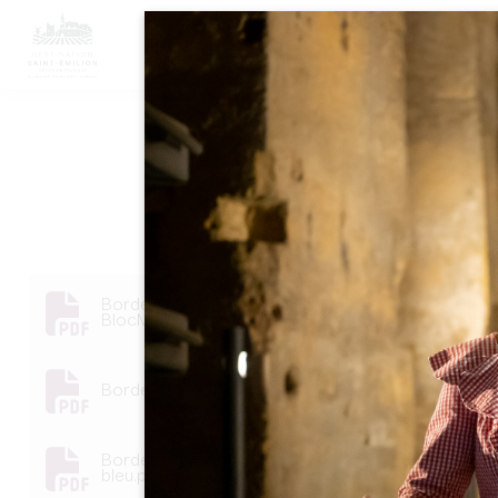
M
标签 VIGNOBLE
Bordeaux Wine Trip -
BlocMarque_sable_bleu.pdf
Bordeaux Wine Trip - Kit de Marque.pdf
Bordeaux Wine Trip - Marque_Estampille-
bleu.pdf