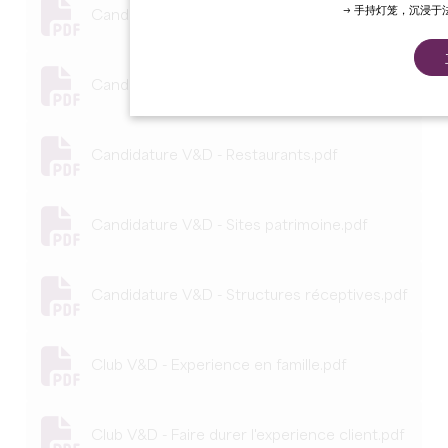
→ 手持灯笼，沉浸
Candidature V&D - Hébergements.pdf
Candidature V&D - Loisirs.pdf
Candidature V&D - Restaurants.pdf
Candidature V&D - Sites patrimoine.pdf
Candidature V&D - Structures réceptives.pdf
Club V&D - Experience en famille.pdf
Club V&D - Faire durer l'experience client.pdf