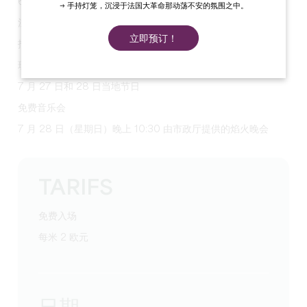
6 时至 18 时 30 分
→ 手持灯笼，沉浸于法国大革命那动荡不安的氛围之中。
注册 06 81 90 39 79 - 06 14 97 00 92
立即预订！
抵达时按表付费 2 欧元
现场餐饮
7 月 27 日和 28 日当地节日
免费音乐会
7 月 28 日（星期日）晚上 10:30 由市政厅提供的焰火晚会
TARIFS
免费入场
每米 2 欧元