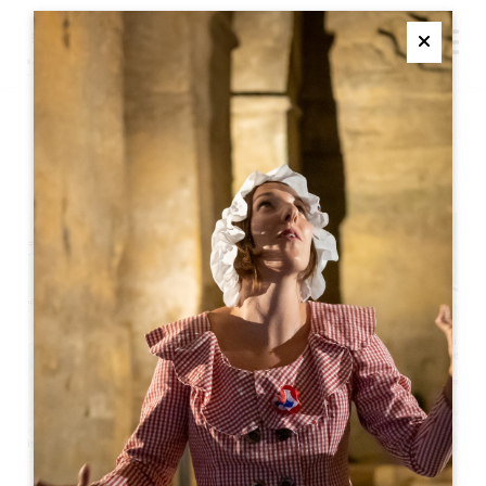
M
Ferme
当地节日 ABZAC
+
−
Leaflet