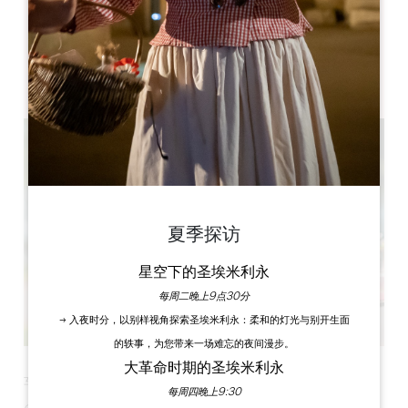
STADE FERNAND RODE
Rue du Docteur Texier
33230 Abzac
夏季探访
星空下的圣埃米利永
每周二晚上9点30分
→ 入夜时分，以别样视角探索圣埃米利永：柔和的灯光与别开生面
的轶事，为您带来一场难忘的夜间漫步。
大革命时期的圣埃米利永
车库拍卖 7月28日（星期日
每周四晚上9:30